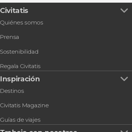
Autobús turístico de Valencia
Excursiones de un día
Tour en segway por Valencia
Civitatis
Gastronomía y enoturismo
Cena con espectáculo flamenco en Valencia
Quiénes somos
Tour en bicicleta por Valencia
Hard Rock Cafe Valencia sin colas
Prensa
Entrada al Centro de Arte Hortensia Herrero
Autobús turístico de la Albufera + Paseo en
barca
Sostenibilidad
Tour en bicicleta por el Jardín del Turia
Espectáculo flamenco en el tablao Palosanto
Regala Civitatis
Inspiración
Destinos
Civitatis Magazine
Guías de viajes