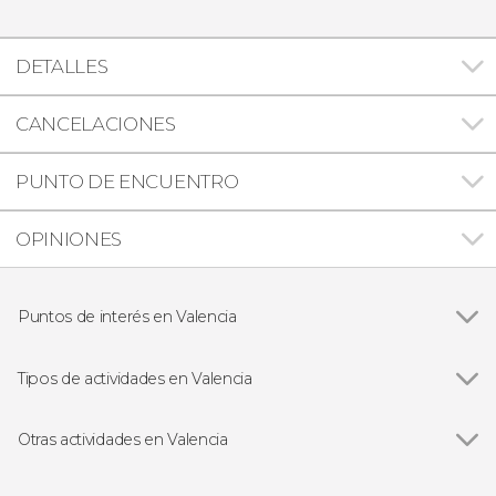
DETALLES
CANCELACIONES
PUNTO DE ENCUENTRO
OPINIONES
Puntos de interés en Valencia
Ciudad de las Artes y las Ciencias
Tipos de actividades en Valencia
Ver todas
Visitas guiadas y free tours
Free Tour
Otras actividades en Valencia
Entradas
Ver todas
Tour de Valencia al completo con entradas
Paseos en barco