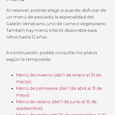
Al reservar, podréis elegir si queréis disfrutar de
un menú de pescado, la especialidad del
Galeón Veneciano, uno de carne o vegetariano.
También hay menú infantil disponible para
niños hasta 12 años.
A continuación, podéis consultar los platos
según la temporada:
Menú de invierno (del 1 de enero al 31 de
marzo)
.
Menú de primavera (del 1 de abril al 31 de
mayo)
.
Menú de verano (del 1 de junio al 15 de
septiembre)
.
Menú de otoño (del 16 de septiembre al 31