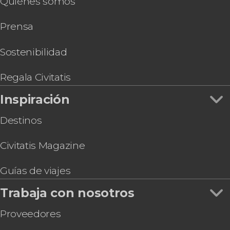
Quiénes somos
Transporte privado en barco entre el
aeropuerto y Venecia
Prensa
Subida al campanario de San Marcos +
Experiencia de realidad virtual
Entrada al Palacio de las Prisiones con audioguía
Sostenibilidad
Entrada a la colección de Peggy Guggenheim
Barco entre la estación de Santa Lucía y la plaza
Regala Civitatis
de San Marcos
Inspiración
Entrada al Museo Interactivo de Leonardo da
Vinci
Destinos
Cena de lujo con espectáculo de cabaret en
Avanspettacolo Venecia
Civitatis Magazine
Guías de viajes
Trabaja con nosotros
Proveedores