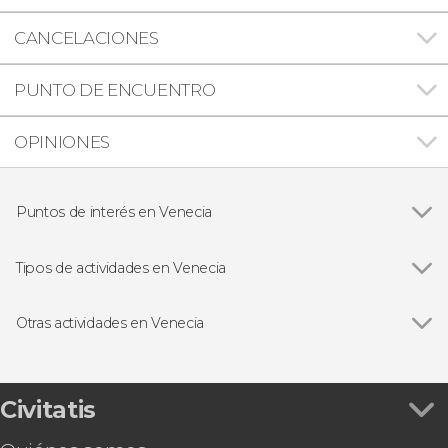
CANCELACIONES
PUNTO DE ENCUENTRO
OPINIONES
Puntos de interés en Venecia
Ver todas
Palacio Ducal de Venecia
Basílica de San Marcos
Tipos de actividades en Venecia
Puente de los Suspiros
Ver todas
Visitas guiadas y free tours
Puente de Rialto
Excursiones de un día
Otras actividades en Venecia
Murano y Burano
Paseos en góndola y cruceros en Venecia
Ver todas
Concierto de Las cuatro estaciones de Vivaldi en
Tarjetas turísticas
la iglesia de la Piedad
Entrada al Teatro La Fenice
Civitatis
Taller de máscaras venecianas