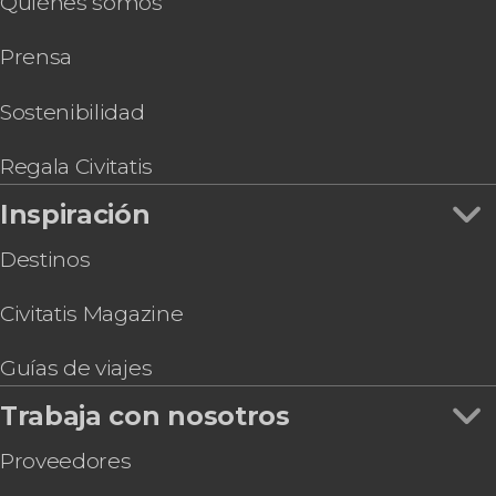
Quiénes somos
Transporte privado en barco entre el
aeropuerto y Venecia
Prensa
Subida al campanario de San Marcos +
Experiencia de realidad virtual
Entrada al Palacio de las Prisiones con audioguía
Sostenibilidad
Entrada a la colección de Peggy Guggenheim
Barco entre la estación de Santa Lucía y la plaza
Regala Civitatis
de San Marcos
Inspiración
Entrada al Museo Interactivo de Leonardo da
Vinci
Destinos
Cena de lujo con espectáculo de cabaret en
Avanspettacolo Venecia
Civitatis Magazine
Guías de viajes
Trabaja con nosotros
Proveedores