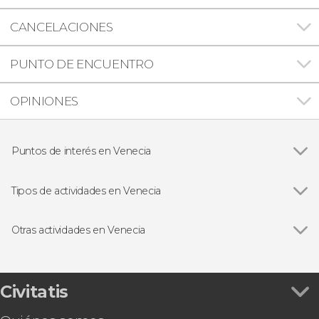
CANCELACIONES
PUNTO DE ENCUENTRO
OPINIONES
Puntos de interés en Venecia
Ver todas
Palacio Ducal de Venecia
Basílica de San Marcos
Tipos de actividades en Venecia
Puente de los Suspiros
Ver todas
Visitas guiadas y free tours
Puente de Rialto
Excursiones de un día
Otras actividades en Venecia
Murano y Burano
Paseos en góndola y cruceros en Venecia
Ver todas
Concierto de Las cuatro estaciones de Vivaldi en
Tarjetas turísticas
la iglesia de la Piedad
Entrada al Teatro La Fenice
Civitatis
Taller de máscaras venecianas