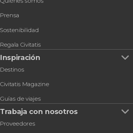
Quiénes somos
Transporte privado en barco entre el
aeropuerto y Venecia
Prensa
Subida al campanario de San Marcos +
Experiencia de realidad virtual
Entrada al Palacio de las Prisiones con audioguía
Sostenibilidad
Entrada a la colección de Peggy Guggenheim
Barco entre la estación de Santa Lucía y la plaza
Regala Civitatis
de San Marcos
Inspiración
Entrada al Museo Interactivo de Leonardo da
Vinci
Destinos
Cena de lujo con espectáculo de cabaret en
Avanspettacolo Venecia
Civitatis Magazine
Guías de viajes
Trabaja con nosotros
Proveedores