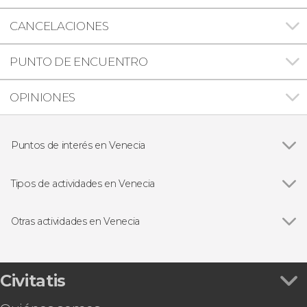
CANCELACIONES
PUNTO DE ENCUENTRO
OPINIONES
Puntos de interés en Venecia
Ver todas
Palacio Ducal de Venecia
Basílica de San Marcos
Tipos de actividades en Venecia
Puente de los Suspiros
Ver todas
Visitas guiadas y free tours
Puente de Rialto
Excursiones de un día
Otras actividades en Venecia
Murano y Burano
Paseos en góndola y cruceros en Venecia
Ver todas
Concierto de Las cuatro estaciones de Vivaldi en
Tarjetas turísticas
la iglesia de la Piedad
Entrada al Teatro La Fenice
Civitatis
Taller de máscaras venecianas