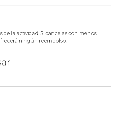
s de la actividad. Si cancelas con menos
 ofrecerá ningún reembolso.
sar