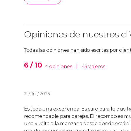
Opiniones de nuestros cl
Todas las opiniones han sido escritas por clie
6 / 10
4 opiniones
|
43 viajeros
21 / Jul / 2026
Es toda una experiencia. Es caro para lo que 
recomendable para parejas. El recorrido es m
una vuelta a la manzana desde donde está el 
gondolero no hace comentarios de la ciudad, pe