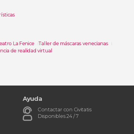
ísticas
Teatro La Fenice
Taller de máscaras venecianas
cia de realidad virtual
da Vinci
Ayuda
Contactar con Civitatis
Disponibles 24 / 7