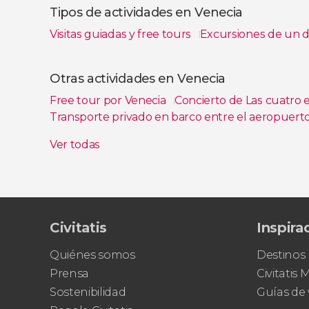
Tipos de actividades en Venecia
Visitas guiadas y free tours
Excursiones de un 
Ver todas
Otras actividades en Venecia
Free tour por Venecia
Concierto de Las cuatro es
Transporte privado en barco entre el aeropuert
Entrada al Palacio de las Prisiones con audioguí
Ver todas
Barco entre la estación de Santa Lucía y la plaz
Civitatis
Inspira
Quiénes somos
Destinos
Prensa
Civitatis
Sostenibilidad
Guías de 