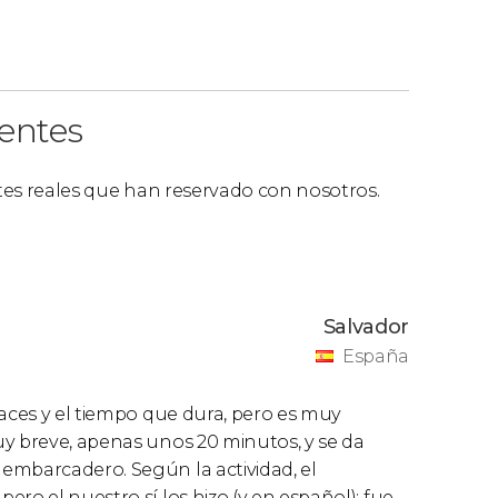
ientes
ntes reales que han reservado con nosotros.
Salvador
España
haces y el tiempo que dura, pero es muy
uy breve, apenas unos 20 minutos, y se da
embarcadero. Según la actividad, el
ro el nuestro sí los hizo (y en español); fue