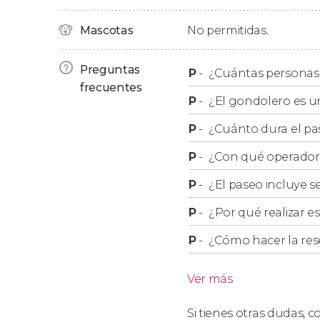
hacerlo de forma privada será inolvidable. Re
vosotros solos en la góndola
, sin tener que c
Mascotas
No permitidas.
Esta actividad es ideal para parejas, familias
experiencia única en Venecia. No obstante, d
Preguntas
P
-
¿Cuántas personas
tienen una
frecuentes
capacidad máxima para 5 persona
P
-
¿El gondolero es u
P
-
¿Cuánto dura el p
P
-
¿Con qué operador r
P
-
¿El paseo incluye s
P
-
¿Por qué realizar es
P
-
¿Cómo hacer la res
Ver más
Si tienes otras dudas,
co