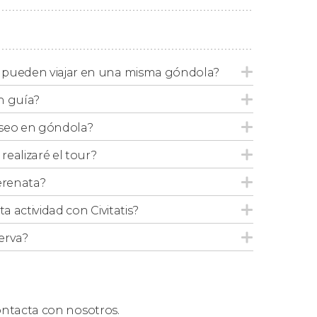
servando el paseo privado, os aseguraréis de
ir
ompartir la embarcación con nadie más.
 o grupos pequeños que buscan vivir una
ebéis tener en cuenta que las góndolas
 pueden viajar en una misma góndola?
s
.
n guía?
aseo en góndola?
ealizaré el tour?
erenata?
ta actividad con Civitatis?
erva?
ntacta con nosotros.