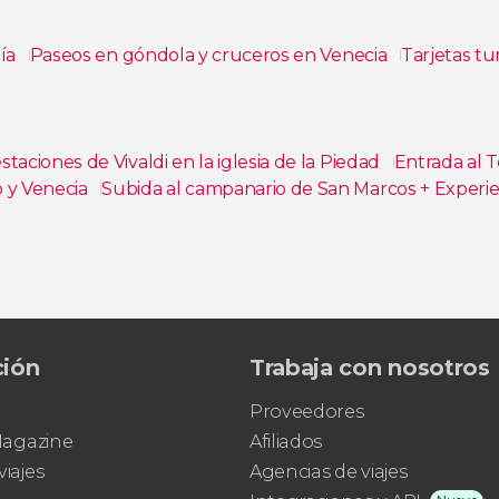
día
Paseos en góndola y cruceros en Venecia
Tarjetas tur
taciones de Vivaldi en la iglesia de la Piedad
Entrada al 
o y Venecia
Subida al campanario de San Marcos + Experien
a
Entrada a la colección de Peggy Guggenheim
a de San Marcos
Entrada al Museo Interactivo de Leonardo 
ción
Trabaja con nosotros
Proveedores
 Magazine
Afiliados
viajes
Agencias de viajes