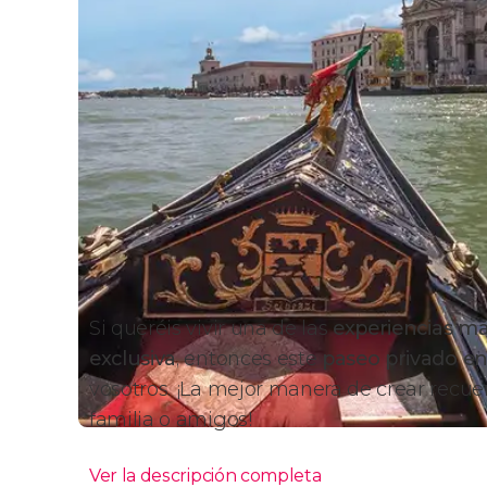
Si queréis vivir una de las
experiencias má
exclusiva
, entonces este
paseo privado e
vosotros. ¡La mejor manera de crear recuer
familia o amigos!
Ver la descripción completa