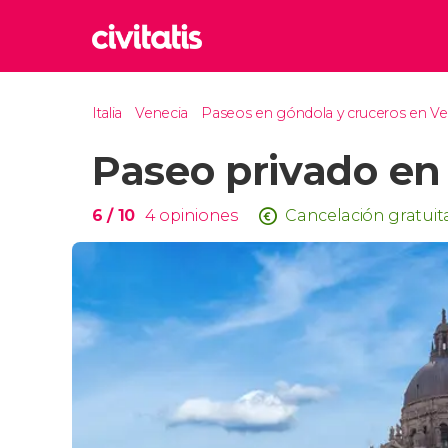
Rom
Italia
Venecia
Paseos en góndola y cruceros en Ve
Italia
Paseo privado en
Lond
Reino 
Edim
6
/ 10
4
opiniones
Cancelación gratuit
Reino 
Marr
Marrue
Esta
Turquía