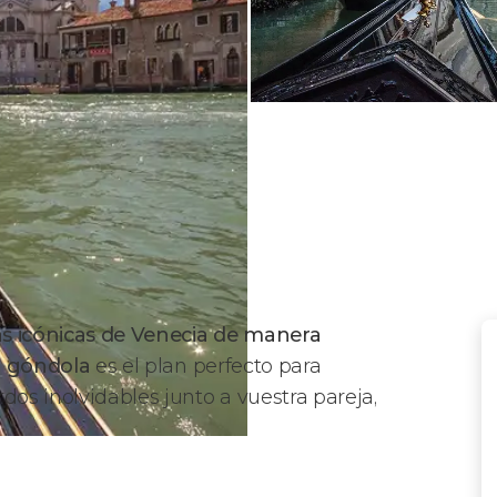
s icónicas de Venecia de manera
n góndola
es el plan perfecto para
dos inolvidables junto a vuestra pareja,