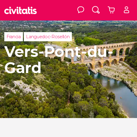
Francia
Languedoc-Rosellón
Vers-Pont-du-
Gard