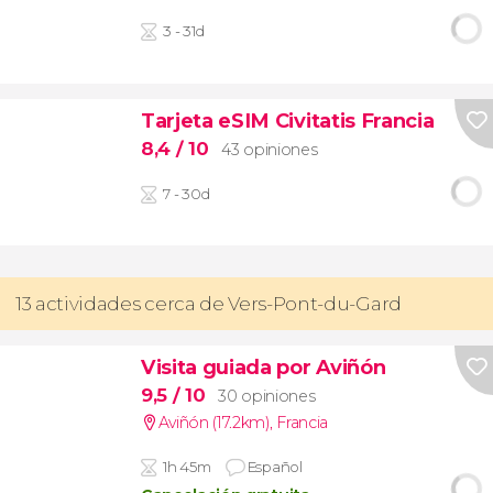
3 - 31d
Tarjeta eSIM Civitatis Francia
8,4
/ 10
43 opiniones
7 - 30d
13 actividades cerca de Vers-Pont-du-Gard
Visita guiada por Aviñón
9,5
/ 10
30 opiniones
Aviñón (17.2km)
,
Francia
1h 45m
Español