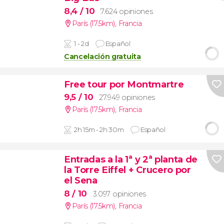
8,4
/ 10
7.624 opiniones
París (17.5km)
,
Francia
1 - 2d
Español
Cancelación gratuita
Free tour por Montmartre
9,5
/ 10
27.949 opiniones
París (17.5km)
,
Francia
2h 15m - 2h 30m
Español
Entradas a la 1ª y 2ª planta de
la Torre Eiffel + Crucero por
el Sena
8
/ 10
3.097 opiniones
París (17.5km)
,
Francia