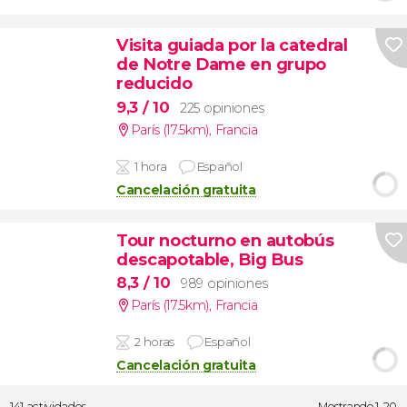
Visita guiada por la catedral
de Notre Dame en grupo
reducido
9,3
/ 10
225 opiniones
París (17.5km)
,
Francia
1 hora
Español
Cancelación gratuita
Tour nocturno en autobús
descapotable, Big Bus
8,3
/ 10
989 opiniones
París (17.5km)
,
Francia
2 horas
Español
Cancelación gratuita
141 actividades
Mostrando 1-20