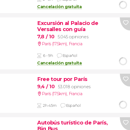
Cancelación gratuita
Excursión al Palacio de
Versalles con guía
7,8
/ 10
5.045 opiniones
París (17.5km)
,
Francia
6 - 9h
Español
Cancelación gratuita
Free tour por París
9,4
/ 10
53.018 opiniones
París (17.5km)
,
Francia
2h 45m
Español
Autobús turístico de París,
Big Bus