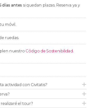
5 días antes
si quedan plazas. Reserva ya y
tu móvil.
s de Victoria Falls. Si os alojáis en Zambia,
sde Livingstone
.
 de ruedas.
bue
mplen nuestro
Código de Sostenibilidad
.
déis
visitar únicamente el lado de
our no cruzaréis la frontera con Zambia, por lo
ndréis que abonar la entrada al Parque
ta actividad con Civitatis?
erva?
ealizaré el tour?