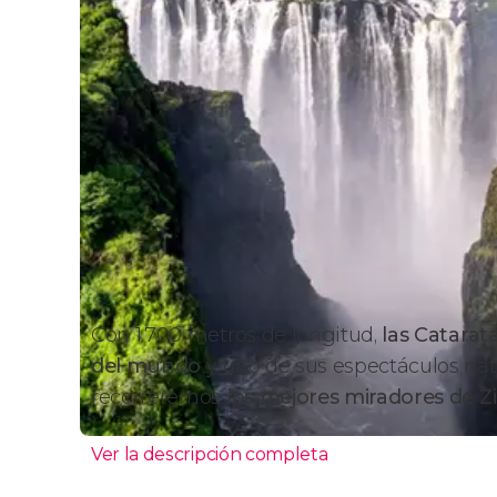
Con 1.700 metros de longitud,
las Catarat
del mundo
y uno de sus espectáculos nat
recorreremos
los mejores miradores de 
Ver la descripción completa
Itinerario