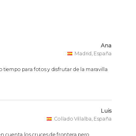
Ana
Madrid, España
 tiempo para fotos y disfrutar de la maravilla
Luis
Collado Villalba, España
en cuenta los cruces de frontera pero