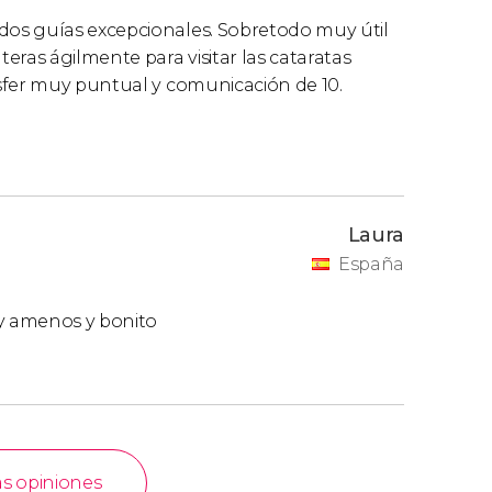
os guías excepcionales. Sobretodo muy útil
eras ágilmente para visitar las cataratas
sfer muy puntual y comunicación de 10.
Laura
España
y amenos y bonito
as opiniones