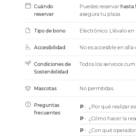
Cuándo
Puedes reservar
hasta 
reservar
asegura tu plaza.
Recogida en el hotel
Tipo de bono
Electrónico. Llévalo en 
Esta excursión incluye la recogida en los hotele
también podéis
reservar el tour con salida de
Accesibilidad
No es accesible en silla
Tour por el lado de Zimba
Condiciones de
Todos los servicios cu
Sostenibilidad
Si disponéis de menos tiempo o lo preferís, po
Zimbabue
de las Cataratas Victoria. En este t
Mascotas
No permitidas.
que no necesitaréis un visado adicional ni te
Nacional Mosi-Oa-Tunya de Zambia.
Preguntas
P
-
¿Por qué realizar es
frecuentes
Importante
P
-
¿Cómo hacer la res
P
-
¿Con qué operador r