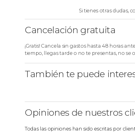
El precio indicado incluye guía de habla
pagan aparte y tienen un precio de 58
U
Si tienes otras dudas,
co
50% de descuento para menores de 12 añ
Si estáis alojados en los hoteles Royal Li
Cancelación gratuita
en el lado de Zambia es gratuita. Para pode
hotel.
¡Gratis! Cancela sin gastos hasta 48 horas ant
Para poder visitar ambos lados de las ca
tiempo, llegas tarde o no te presentas, no se
países, los europeos y la mayoría de lo
Echad un ojo a nuestro post de
las Cata
dinero con las entradas y los visados.
También te puede intere
Opiniones de nuestros cl
Todas las opiniones han sido escritas por clie