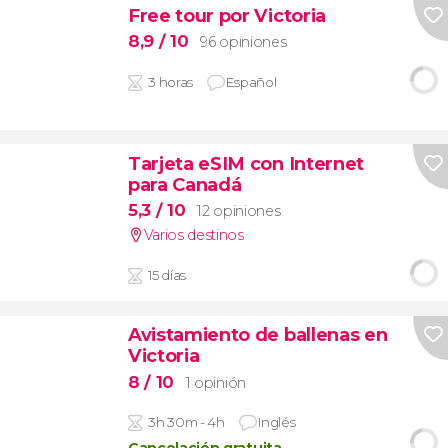
Free tour por Victoria
8,9
/ 10
96 opiniones
3 horas
Español
Tarjeta eSIM con Internet
para Canadá
5,3
/ 10
12 opiniones
Varios destinos
15 días
Avistamiento de ballenas en
Victoria
8
/ 10
1 opinión
3h 30m - 4h
Inglés