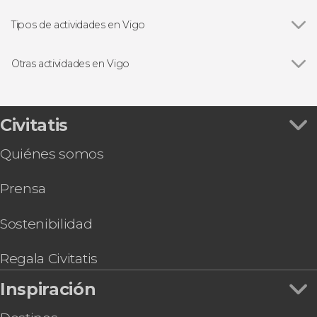
Islas Cíes
Tipos de actividades en Vigo
Ver todas
Visitas guiadas en Vigo
Free tours en Vigo
Otras actividades en Vigo
Billetes de barco en Vigo
Ver todas
Excursión a la isla de San Simón en barco
Gastronomía y enoturismo en Vigo
Tour por el Bajo Miño
Cruceros en Vigo
Tour en bicicleta eléctrica por Vigo
Civitatis
Visita guiada por el Pazo Quiñones de León y
Quiénes somos
sus jardines
Barco navideño de Vigo
Prensa
Sostenibilidad
Regala Civitatis
Inspiración