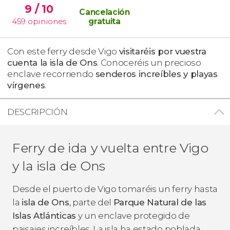
9
/ 10
Cancelación
459
opiniones
gratuita
Con este ferry desde Vigo
visitaréis por vuestra
cuenta la isla de Ons
. Conoceréis un precioso
enclave recorriendo
senderos increíbles y playas
vírgenes
.
DESCRIPCIÓN
Ferry de ida y vuelta entre Vigo
y la isla de Ons
Desde el puerto de Vigo tomaréis un ferry hasta
la
isla de Ons
, parte del
Parque Natural de las
Islas Atlánticas
y un enclave protegido de
paisajes increíbles. La isla ha estado poblada