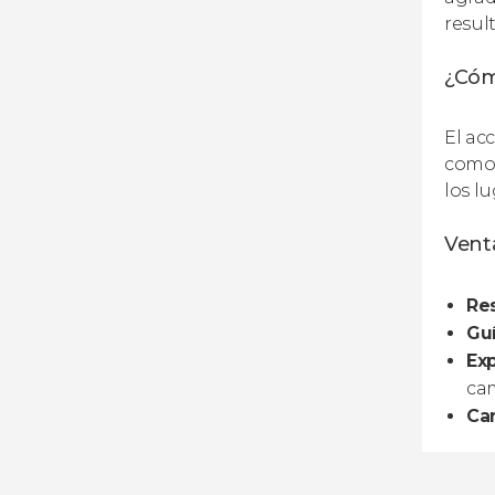
resul
¿Cóm
El ac
como 
los l
Venta
Res
Guí
Exp
ca
Can