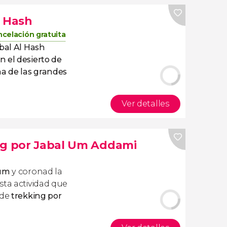
l Hash
celación gratuita
abal Al Hash
n el desierto de
a de las grandes
Ver detalles
ng por Jabal Um Addami
Rum
y coronad la
sta actividad que
 de
trekking por