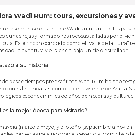
lora Wadi Rum: tours, excursiones y ave
ra el asombroso desierto de Wadi Rum, uno de los paisaje
itas dunas rojas y formaciones rocosas talladas por el vi
lícula. Este rincón conocido como el "Valle de la Luna" te 
idad, la aventura y el silencio bajo un cielo estrellado.
stazo a su historia
ado desde tiempos prehistóricos, Wadi Rum ha sido test
ediciones legendarias, como la de Lawrence de Arabia. Sus
ológicos esconden miles de años de historias y culturas
 es la mejor época para visitarlo?
imavera (marzo a mayo) y el otoño (septiembre a noviem
bles, perfectas para recorrer el desierto y dormir bajo la