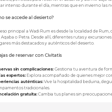
tar intenso durante el día, mientras que en invierno las n
o se accede al desierto?
ceso principal a Wadi Rum es desde la localidad de Rum,
Aqaba o Petra. Desde allí, diferentes rutas y excursion
ugares más destacados y auténticos del desierto.
jas de reservar con Civitatis
ervas sin complicaciones:
Gestiona tu aventura de form
as expertos:
Explora acompañado de quienes mejor conoce
eriencias auténticas:
Vive la hospitalidad beduina, degu
mpamentos tradicionales.
celación gratuita:
Cambia tus planes sin preocupaciones