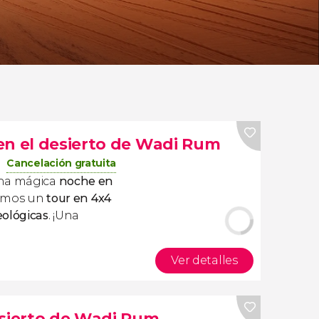
en el desierto de Wadi Rum
Cancelación gratuita
una mágica
noche en
emos un
tour en 4x4
eológicas
. ¡Una
Ver detalles
esierto de Wadi Rum