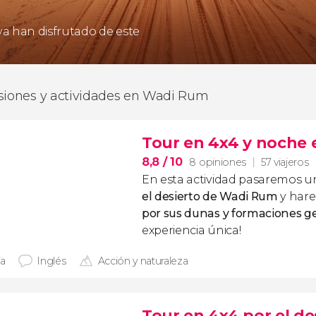
 ya han disfrutado de este
siones y actividades en Wadi Rum
Tour en 4x4 y noche 
8,8
/ 10
8 opiniones
57 viajeros
En esta actividad pasaremos 
el desierto de Wadi Rum
y har
por sus dunas y formaciones g
experiencia única!
ía
Inglés
Acción y naturaleza
Tour en 4x4 por el d