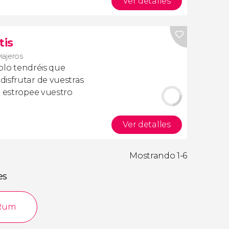
Ver detalles
tis
viajeros
olo tendréis que
isfrutar de vuestras
a estropee vuestro
Ver detalles
Mostrando 1-6
es
 Rum