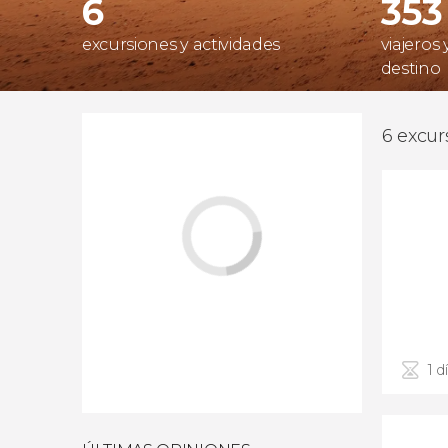
6
353
excursiones y actividades
viajeros
destino
6 excur
1 d