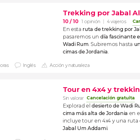
Trekking por Jabal A
10
/ 10
Can
1 opinión
4 viajeros
En esta
ruta de trekking por J
pasaremos un
día fascinante e
Wadi Rum
. Subiremos hasta
un
cimas de Jordania
.
horas
Inglés
Acción y naturaleza
Tour en 4x4 y trekki
Cancelación gratuita
Sin valorar
Explorad el
desierto de Wadi 
cima más alta de Jordania
en e
incluye tour en 4x4 y una ruta
Jabal Um Addami
.