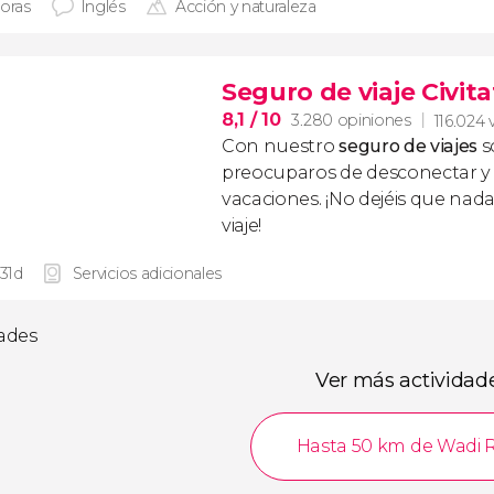
horas
Inglés
Acción y naturaleza
Seguro de viaje Civita
8,1
/ 10
3.280 opiniones
116.024 
Con nuestro
seguro de viajes
s
preocuparos de desconectar y d
vacaciones. ¡No dejéis que nad
viaje!
 31d
Servicios adicionales
dades
Ver más actividad
Hasta 50 km de Wadi