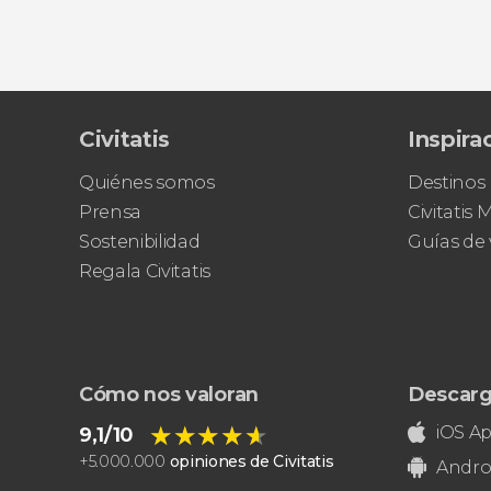
Civitatis
Inspira
Quiénes somos
Destinos
Prensa
Civitatis
Sostenibilidad
Guías de 
Regala Civitatis
Cómo nos valoran
Descarg
★★★★★
★★★★★
iOS A
9,1/10
+
5.000.000
opiniones de Civitatis
Andro