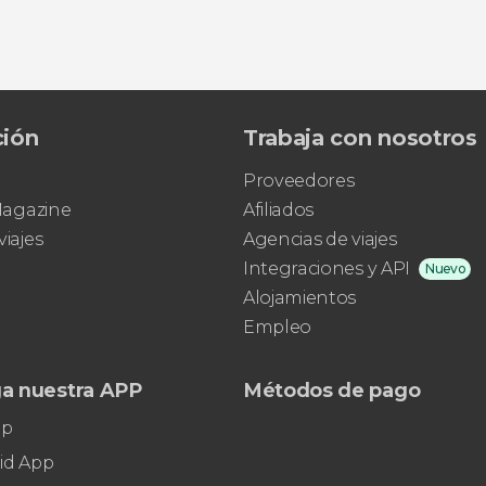
ción
Trabaja con nosotros
Proveedores
 Magazine
Afiliados
viajes
Agencias de viajes
Integraciones y API
Nuevo
Alojamientos
Empleo
a nuestra APP
Métodos de pago
pp
id App