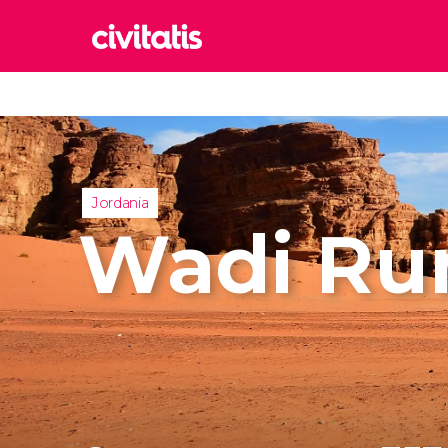
Rom
Italia
Lond
Reino 
Jordania
Edim
Wadi R
Reino 
Marr
Marrue
Esta
Turquía