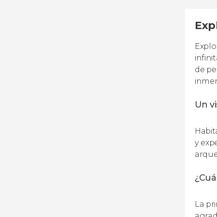
Exp
Explo
infin
de pe
inmens
Un vi
Habit
y exp
arque
¿Cuál
La pr
agrada