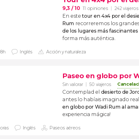
9,3
/ 10
11 opiniones
242 viajeros
En este
tour en 4x4
por el
desi
Rum
recorreremos los grandes
de los lugares más fascinantes
forma más auténtica.
 8h
Inglés
Acción y naturaleza
Paseo en globo por 
Cancelaci
Sin valorar
50 viajeros
Contemplad el
desierto de Jor
antes lo habíais imaginado rea
en globo por Wadi Rum al am
experiencia mágica!
horas
Inglés
Paseos aéreos