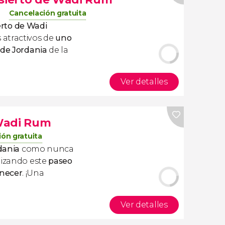
Cancelación gratuita
erto de Wadi
 atractivos de
uno
 de Jordania
de la
Ver detalles
Wadi Rum
ón gratuita
dania
como nunca
lizando este
paseo
anecer
. ¡Una
Ver detalles