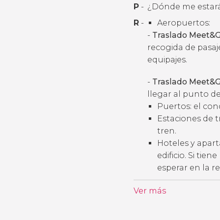
P
-
¿Dónde me estará
R
-
Aeropuertos:
-
Traslado Meet&G
recogida de pasaj
equipajes.
-
Traslado Meet&G
llegar al punto de
Puertos: el con
Estaciones de t
tren.
Hoteles y apart
edificio. Si tie
esperar en la r
Ver más