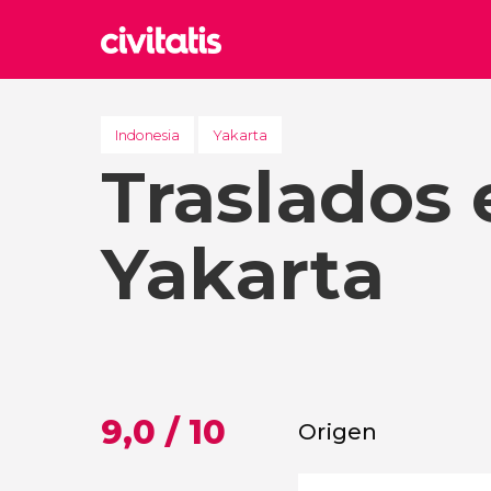
Rom
Italia
Indonesia
Yakarta
Traslados 
Lond
Reino 
Edim
Yakarta
Reino 
Marr
Marrue
Esta
Turquía
9,0 / 10
Origen