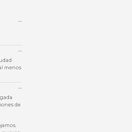
iudad
 al menos
legada
iones de
ojamos.