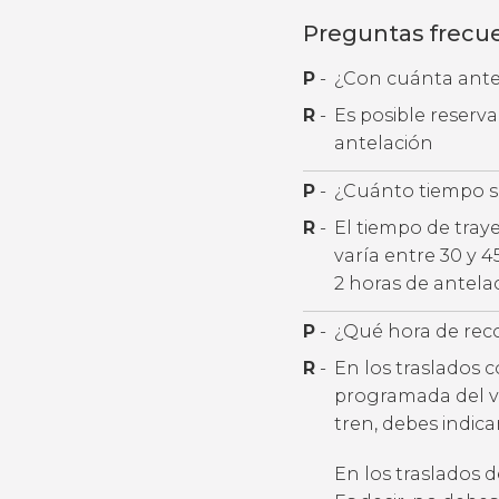
Preguntas frecu
P
-
¿Con cuánta antel
R
-
Es posible reserv
antelación
P
-
¿Cuánto tiempo se
R
-
El tiempo de tray
varía entre 30 y 
2 horas de antela
P
-
¿Qué hora de rec
R
-
En los traslados 
programada del v
tren, debes indic
En los traslados 