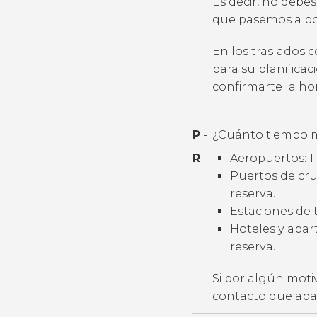
Es decir, no debes
que pasemos a por
En los traslados 
para su planifica
confirmarte la h
P
-
¿Cuánto tiempo m
R
-
Aeropuertos: 1 
Puertos de cruc
reserva.
Estaciones de t
Hoteles y apart
reserva.
Si por algún moti
contacto que apar