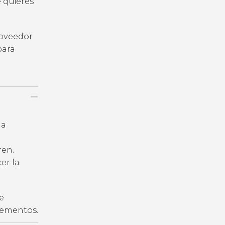
e quieres
roveedor
para
la
ren.
er la
e
plementos.