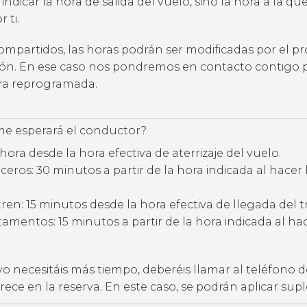
 indicar la hora de salida del vuelo, sino la hora a la qu
 ti.
compartidos, las horas podrán ser modificadas por el p
ción. En ese caso nos pondremos en contacto contigo 
ora reprogramada.
e esperará el conductor?
hora desde la hora efectiva de aterrizaje del vuelo.
eros: 30 minutos a partir de la hora indicada al hacer 
ren: 15 minutos desde la hora efectiva de llegada del t
amentos: 15 minutos a partir de la hora indicada al hac
vo necesitáis más tiempo, deberéis llamar al teléfono d
ece en la reserva. En este caso, se podrán aplicar su