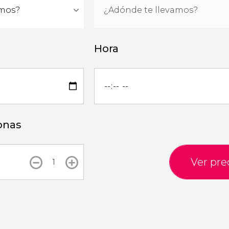
Hora
onas
Ver pre