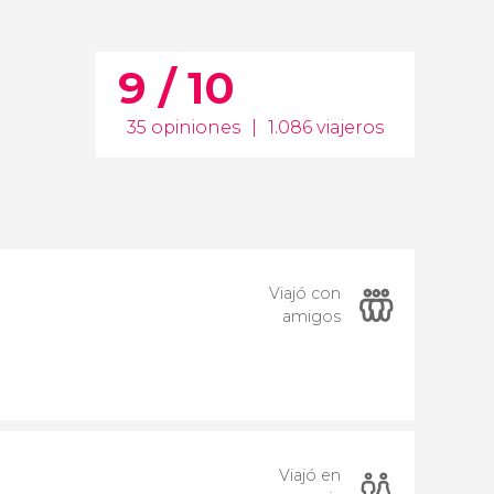
9 / 10
35 opiniones
|
1.086 viajeros
Viajó con
amigos
Viajó en