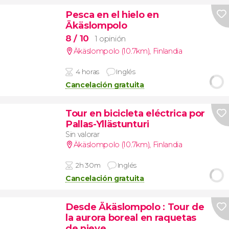
Pesca en el hielo en
Äkäslompolo
8
/ 10
1 opinión
Äkäslompolo (10.7km)
,
Finlandia
4 horas
Inglés
Cancelación gratuita
Tour en bicicleta eléctrica por
Pallas-Yllästunturi
Sin valorar
Äkäslompolo (10.7km)
,
Finlandia
2h 30m
Inglés
Cancelación gratuita
Desde Äkäslompolo
: Tour de
la aurora boreal en raquetas
de nieve