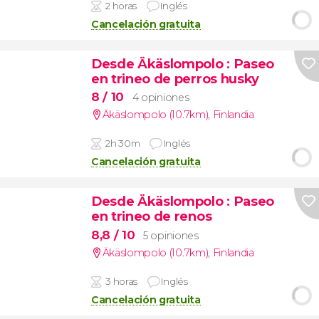
2 horas
Inglés
Cancelación gratuita
Desde Äkäslompolo
: Paseo
en trineo de perros husky
8
/ 10
4 opiniones
Äkäslompolo (10.7km)
,
Finlandia
2h 30m
Inglés
Cancelación gratuita
Desde Äkäslompolo
: Paseo
en trineo de renos
8,8
/ 10
5 opiniones
Äkäslompolo (10.7km)
,
Finlandia
3 horas
Inglés
Cancelación gratuita