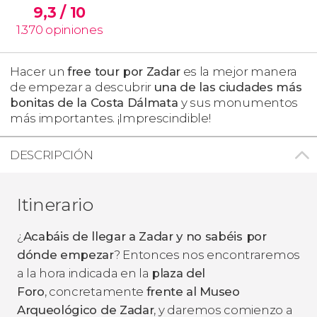
9,3
/ 10
1.370
opiniones
Hacer un
free tour por Zadar
es la mejor manera
de empezar a descubrir
una de las ciudades más
bonitas de la Costa Dálmata
y sus monumentos
más importantes. ¡Imprescindible!
DESCRIPCIÓN
Itinerario
¿
Acabáis de llegar a Zadar y no sabéis por
dónde empezar
? Entonces nos encontraremos
a la hora indicada en la
plaza del
Foro
, concretamente
frente al Museo
Arqueológico de
Zadar
, y daremos comienzo a