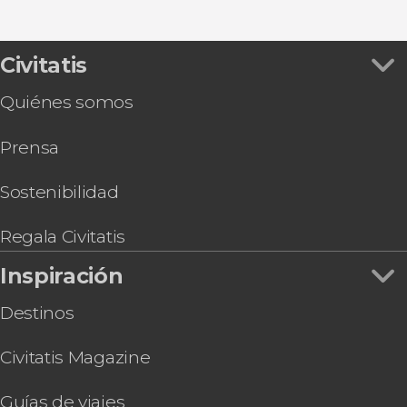
Ver todas
Tour privado por Zadar
Tour en kayak por la isla Dugi Otok
Tour en kayak por Zadar
Civitatis
Quiénes somos
Prensa
Sostenibilidad
Regala Civitatis
Inspiración
Destinos
Civitatis Magazine
Guías de viajes