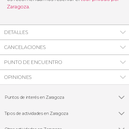
Zaragoza
.
DETALLES
CANCELACIONES
PUNTO DE ENCUENTRO
OPINIONES
Puntos de interés en Zaragoza
Ver todas
Catedral-Basílica de Nuestra Señora del Pilar
Catedral del Salvador
Tipos de actividades en Zaragoza
Ver todas
Visitas guiadas en Zaragoza