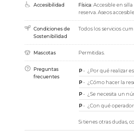
Accesibilidad
Física
: Accesible en sill
A pocos pasos se encuentra el
Puente de Pied
reserva. Aseos accesible
exteriores apreciaremos los detalles de su o
de la Humanidad
.
Condiciones de
Todos los servicios cu
Además, contemplaremos las
murallas roman
Sostenibilidad
Cesaraugusta, construidas entre los siglos I y 
secciones. ¿Sabíais que llegó a tener 120 torre
Mascotas
Permitidas.
Finalmente, tras un recorrido de entre 2 y 2,5
Preguntas
Zaragoza en el centro de la ciudad.
P
-
¿Por qué realizar es
frecuentes
P
-
¿Cómo hacer la res
¿Qué monumentos de Zar
P
-
¿Se necesita un nú
P
-
¿Con qué operador r
Aunque
no accederemos al interior de nin
exterior los siguientes
monumentos imprescind
Si tienes otras dudas,
co
Muralla romana de Zaragoza.