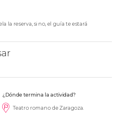
la la reserva, si no, el guía te estará
sar
ación,
el orden de las visitas descritas en el
¿Dónde termina la actividad?
e más de 6 personas
, aunque se hagan en
Teatro romano de Zaragoza.
nde, os recomendamos reservar el
tour privado