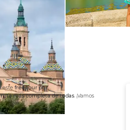
o este
free tour por
 ruta más completa de todas
. ¡Vamos