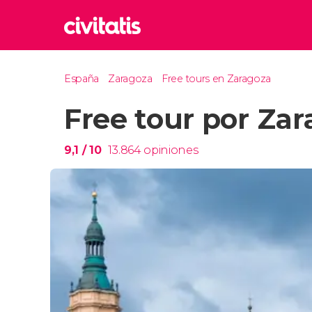
Rom
España
Zaragoza
Free tours en Zaragoza
Italia
Free tour por Za
Lond
Reino 
Edim
9,1
/ 10
13.864
opiniones
Reino 
Marr
Marrue
Esta
Turquía