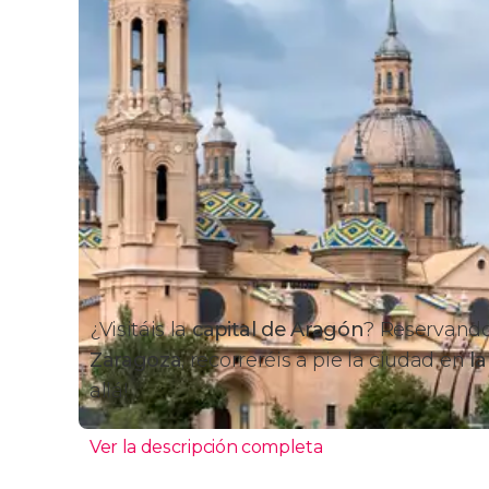
¿Visitáis la
capital de Aragón
? Reservand
Zaragoza
, recorreréis a pie la ciudad en
la
allá!
Ver la descripción completa
Itinerario