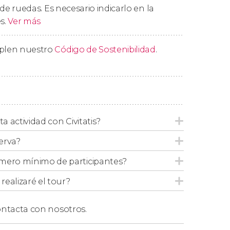
a de ruedas. Es necesario indicarlo en la
ra
y la
Catedral del Salvador
. En sus muros
s.
Ver más
rnamentación mudéjar, declarada
Patrimonio
mplen nuestro
Código de Sostenibilidad
.
as de Zaragoza
, que protegían
III d.C. y de las que aún se conservan algunas
s defensivas?
 horas, concluiremos este free tour por
ta actividad con Civitatis?
erva?
agoza veremos?
mero mínimo de participantes?
ealizaré el tour?
gún museo o monumento
, veremos desde el
ibles de Zaragoza
:
ntacta con nosotros.