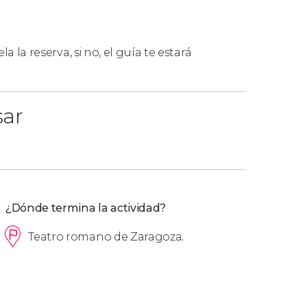
la la reserva, si no, el guía te estará
sar
ación,
el orden de las visitas descritas en el
¿Dónde termina la actividad?
e más de 6 personas
, aunque se hagan en
Teatro romano de Zaragoza.
nde, os recomendamos reservar el
tour privado