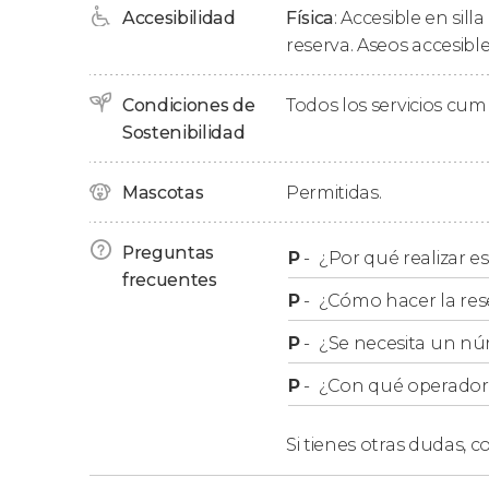
Accesibilidad
Física
: Accesible en sill
A pocos pasos se encuentra el
Puente de Pied
reserva. Aseos accesible
exteriores apreciaremos los detalles de su o
de la Humanidad
.
Condiciones de
Todos los servicios cu
Además, contemplaremos las
murallas roman
Sostenibilidad
Cesaraugusta, construidas entre los siglos I y 
secciones. ¿Sabíais que llegó a tener 120 torre
Mascotas
Permitidas.
Finalmente, tras un recorrido de entre 2 y 2,5
Preguntas
Zaragoza en el centro de la ciudad.
P
-
¿Por qué realizar es
frecuentes
P
-
¿Cómo hacer la res
¿Qué monumentos de Zar
P
-
¿Se necesita un nú
P
-
¿Con qué operador r
Aunque
no accederemos al interior de nin
exterior los siguientes
monumentos imprescind
Si tienes otras dudas,
co
Muralla romana de Zaragoza.