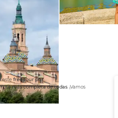
o este
free tour por
 ruta más completa de todas
. ¡Vamos