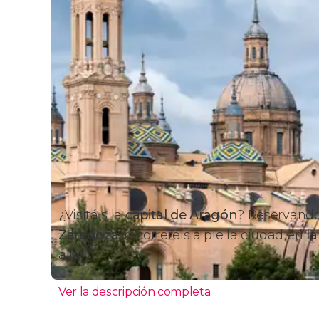
¿Visitáis la
capital de Aragón
? Reservand
Zaragoza
, recorreréis a pie la ciudad en
la
allá!
Ver la descripción completa
Itinerario