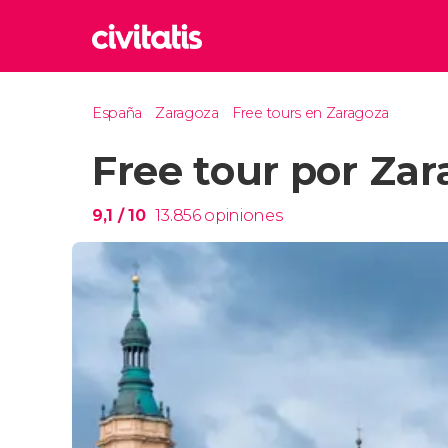
Rom
España
Zaragoza
Free tours en Zaragoza
Italia
Free tour por Za
Lond
Reino 
Edim
9,1
/ 10
13.856
opiniones
Reino 
Marr
Marrue
Prag
Repúbl