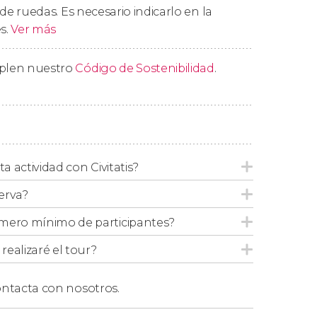
a de ruedas. Es necesario indicarlo en la
ra
y la
Catedral del Salvador
. En sus muros
s.
Ver más
rnamentación mudéjar, declarada
Patrimonio
mplen nuestro
Código de Sostenibilidad
.
as de Zaragoza
, que protegían
III d.C. y de las que aún se conservan algunas
s defensivas?
 horas, concluiremos este free tour por
ta actividad con Civitatis?
erva?
agoza veremos?
mero mínimo de participantes?
ealizaré el tour?
gún museo o monumento
, veremos desde el
ibles de Zaragoza
:
ntacta con nosotros.