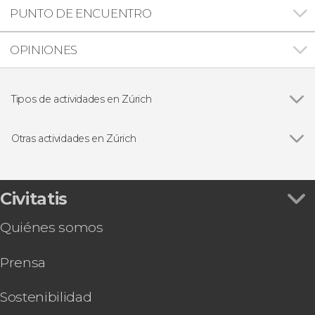
PUNTO DE ENCUENTRO
OPINIONES
Tipos de actividades en Zúrich
Ver todas
Visitas guiadas y free tours
Excursiones de un día
Otras actividades en Zúrich
Ver todas
Free tour por Zúrich
Swiss Travel Pass
Rafting en Interlaken
Civitatis
Entradas al Museo Lindt con audioguía
Quiénes somos
Zürich Card
Entrada al Museo Nacional de Zúrich
Prensa
Excursión a Grindelwald con clase de esquí
Descenso de cañones en Interlaken
Sostenibilidad