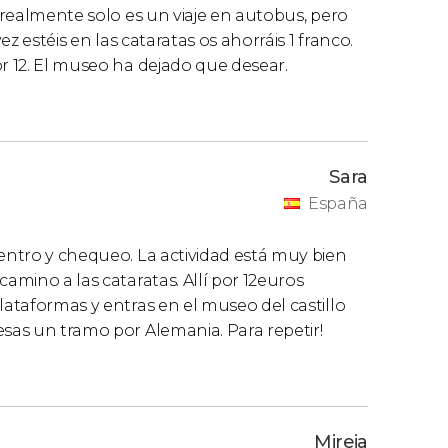
e realmente solo es un viaje en autobus, pero
ez estéis en las cataratas os ahorráis 1 franco.
or 12. El museo ha dejado que desear.
Sara
España
uentro y chequeo. La actividad está muy bien
amino a las cataratas. Allí por 12euros
lataformas y entras en el museo del castillo
esas un tramo por Alemania. Para repetir!
Mireia