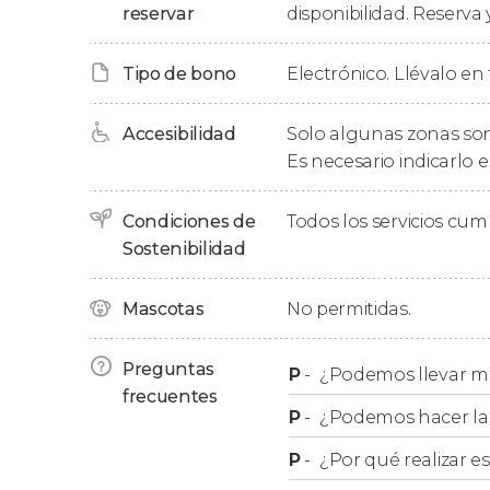
Paseo en barco por las cat
reservar
disponibilidad. Reserva 
Si viajáis
entre abril y octubre
y, si las condicio
Tipo de bono
Electrónico. Llévalo en 
manera opcional un paseo en barco por las cat
travesía es de 12
Fr
(14,87
US$
) adultos, 8
Fr
(9,9
Accesibilidad
Solo algunas zonas son
de 6 años. La entrada al barco no es accesibl
Es necesario indicarlo e
movilidad reducida.
Condiciones de
Todos los servicios cu
Importante
Sostenibilidad
Mascotas
No permitidas.
Al cruzar la frontera entre Suiza y Alemania o
en vigor
. También es suficiente con llevar vues
Preguntas
P
-
¿Podemos llevar m
frecuentes
P
-
¿Podemos hacer la 
P
-
¿Por qué realizar es