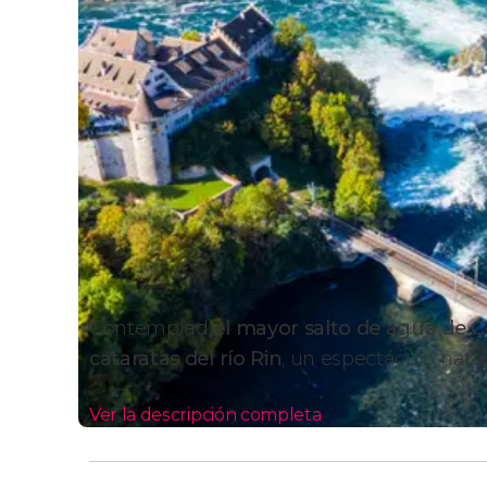
Contemplad
el mayor salto de agua de 
cataratas del río Rin
, un espectáculo natu
Ver la descripción completa
Itinerario