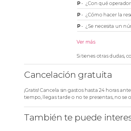
P
-
¿Con qué operador r
P
-
¿Cómo hacer la res
P
-
¿Se necesita un nú
Ver más
Si tienes otras dudas,
co
Cancelación gratuita
¡Gratis! Cancela sin gastos hasta 24 horas ante
tiempo, llegas tarde o no te presentas, no se
También te puede intere