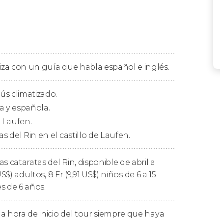
cción a los bellos paisajes septentrionales
ximadamente 40 minutos, realizaremos nuestra
 esta antigua fortaleza medieval
ataratas del río Rin
. Sus dimensiones son
 y su caudal oscila entre los 200 y los 700
liza con un guía que habla español e inglés.
aremos la historia de las glaciaciones que
s climatizado.
mientras nos acercamos lo máximo posible a
a y española.
e Laufen.
as del Rin en el castillo de Laufen.
 breve
tour panorámico por Schaffhausen
.
famoso
castillo Munot
, un baluarte del siglo
s cataratas del Rin, disponible de abril a
US$
) adultos, 8
Fr
(9,91
US$
) niños de 6 a 15
vesando una parte del
territorio alemán
.
s de 6 años.
.
a hora de inicio del tour siempre que haya