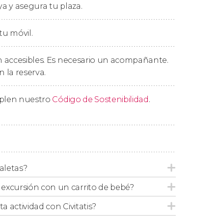
aratas
ya y asegura tu plaza.
nes climáticas lo permiten,
podréis realizar de
tu móvil.
aratas del Rin
. El precio del billete para esta
1
US$
) niños de 6 a 15 años y gratis menores
 accesibles. Es necesario un acompañante.
e con cochecitos de bebé y para personas con
n la reserva.
mplen nuestro
Código de Sostenibilidad
.
s solicitarán que mostréis vuestro
pasaporte
tro DNI en vigor.
aletas?
excursión con un carrito de bebé?
ta actividad con Civitatis?