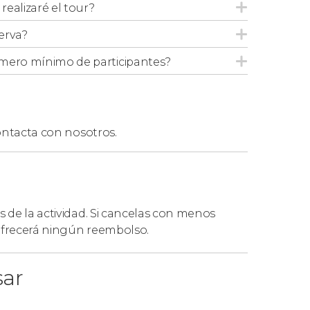
ealizaré el tour?
erva?
mero mínimo de participantes?
ntacta con nosotros.
s de la actividad. Si cancelas con menos
 ofrecerá ningún reembolso.
sar