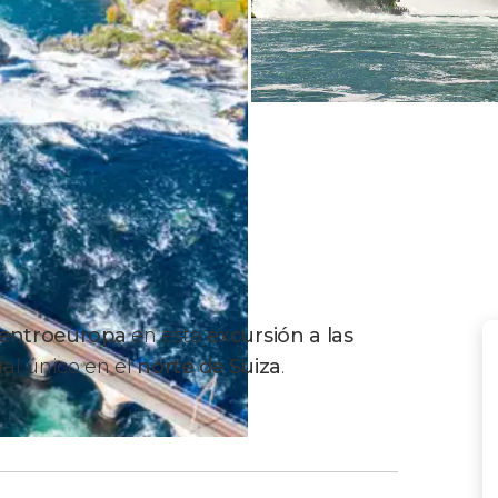
Centroeuropa
en esta
excursión a las
ral único en el
norte de Suiza
.