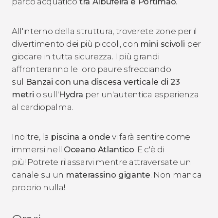
parco acquatico
tra Albufeira e
Portimão
.
All'interno della struttura, troverete zone per il
divertimento dei più piccoli, con
mini scivoli
per
giocare in tutta sicurezza. I più grandi
affronteranno le loro paure sfrecciando
sul
Banzai con una discesa verticale di 23
metri
o sull'
Hydra
per un'autentica esperienza
al cardiopalma.
Inoltre, la
piscina a onde
vi farà sentire come
immersi nell'
Oceano
Atlantico
. E c'è di
più! Potrete rilassarvi mentre attraversate un
canale su un
materassino gigante
. Non manca
proprio nulla!