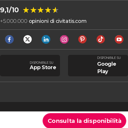
★★★★★
★★★★★
9,1/10
+
5.000.000
opinioni di civitatis.com
DISPONIBILE SU
DISPONIBILE SU
Google
App Store
Play
Consulta la disponibilità
Cookie
Condizioni generali
Avviso legale
Informativa sulla privacy