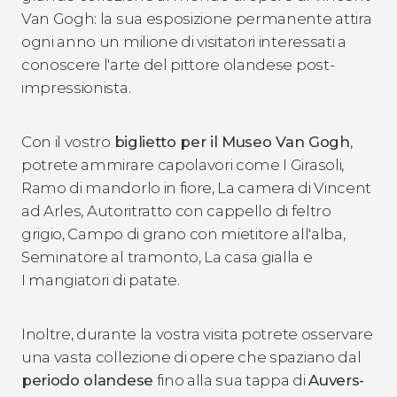
Van Gogh: la sua esposizione permanente attira
ogni anno un milione di visitatori interessati a
conoscere l'arte del pittore olandese post-
impressionista.
Con il vostro
biglietto per il Museo Van Gogh
,
potrete ammirare capolavori come
I Girasoli
,
Ramo di mandorlo in fiore
,
La camera di Vincent
ad Arles
,
Autoritratto con cappello di feltro
grigio
,
Campo di grano con mietitore all'alba
,
Seminatore al tramonto
,
La casa gialla
e
I mangiatori di patate
.
Inoltre, durante la vostra visita potrete osservare
una vasta collezione di opere che spaziano dal
periodo olandese
fino alla sua tappa di
Auvers-