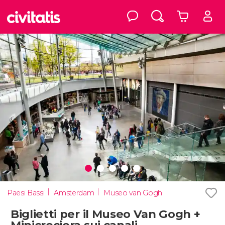
Paesi Bassi
Amsterdam
Museo van Gogh
Biglietti per il Museo Van Gogh +
Minicrociera sui canali