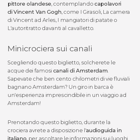
pittore olandese
, contemplando
capolavori
di
Vincent Van Gogh
, come
I Girasoli
,
La camera
di Vincent ad Arles
,
I mangiatori di patate
o
L'autoritratto davanti al cavalletto
.
Minicrociera sui canali
Scegliendo questo biglietto, solcherete le
acque dei famosi
canali di Amsterdam
.
Sapevate che ben cento chilometri di vie fluviali
bagnano Amsterdam? Un giro in barca è
un'esperienza imprescindibile in un viaggio ad
Amsterdam!
Prenotando questo biglietto, durante la
crociera avrete a disposizione l'
audioguida in
italiano
, per ascoltare le informazioni sui luoghi