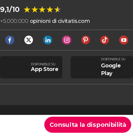
★★★★★
★★★★★
9,1/10
+
5.000.000
opinioni di civitatis.com
DISPONIBILE SU
DISPONIBILE SU
Google
App Store
Play
Consulta la disponibilità
Cookie
Condizioni generali
Avviso legale
Informativa sulla privacy