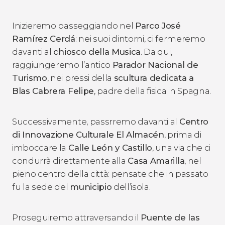
Inizieremo passeggiando nel
Parco José
Ramírez Cerdá
: nei suoi dintorni, ci fermeremo
davanti al
chiosco della Musica
. Da qui,
raggiungeremo l’antico
Parador Nacional de
Turismo
, nei pressi della
scultura dedicata a
Blas Cabrera Felipe
, padre della fisica in Spagna.
Successivamente, passrremo davanti al
Centro
di Innovazione Culturale El Almacén
, prima di
imboccare la
Calle León y Castillo
, una via che ci
condurrà direttamente alla
Casa Amarilla
, nel
pieno centro della città: pensate che in passato
fu la sede del
municipio
dell’isola.
Proseguiremo attraversando il
Puente de las