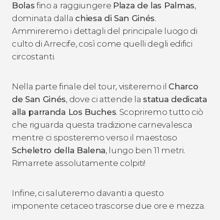
Bolas
fino a raggiungere
Plaza de las Palmas
,
dominata dalla
chiesa di San Ginés
.
Ammireremo i dettagli del principale luogo di
culto di Arrecife, così come quelli degli edifici
circostanti.
Nella parte finale del tour, visiteremo il
Charco
de San Ginés
, dove ci attende la
statua dedicata
alla parranda Los Buches
. Scopriremo tutto ciò
che riguarda questa tradizione carnevalesca
mentre ci sposteremo verso il maestoso
Scheletro della Balena
, lungo ben 11 metri.
Rimarrete assolutamente colpiti!
Infine, ci saluteremo davanti a questo
imponente cetaceo trascorse due ore e mezza.