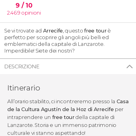
9
/ 10
2.469
opinioni
Se vi trovate ad
Arrecife
, questo
free tour
è
perfetto per scoprire gli angoli più belli ed
emblematici della capitale di Lanzarote.
Imperdibile! Siete dei nostri?
DESCRIZIONE
Itinerario
All’orario stabilito, ci incontreremo presso la
Casa
de la Cultura Agustín de la Hoz di Arrecife
per
intraprendere un
free tour
della capitale di
Lanzarote. Storia e un immenso patrimonio
culturale vi stanno aspettando!