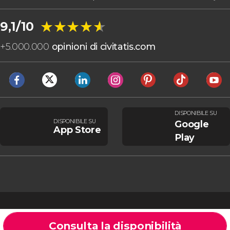
★★★★★
★★★★★
9,1/10
+
5.000.000
opinioni di civitatis.com
DISPONIBILE SU
DISPONIBILE SU
Google
App Store
Play
Consulta la disponibilità
Cookie