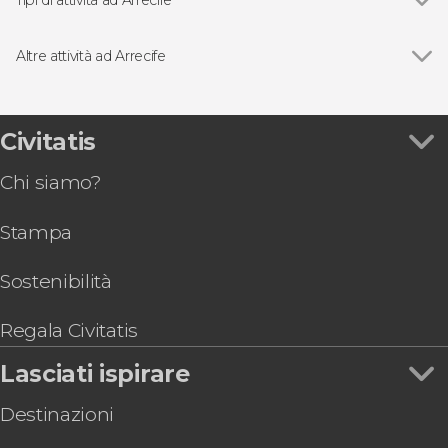
Escursioni di un giorno
Altre attività ad Arrecife
Vedi
Traghetto di andata e ritorno tra Lanzarote e
l'isola di La Graciosa
Giro in catamarano da Puerto del Carmen al
Civitatis
tramonto
Chi siamo?
Tour di Guatiza e Mala in buggy
Tour in buggy e trekking nel Parco Naturale Los
Stampa
Volcanes
Sostenibilità
Regala Civitatis
Lasciati ispirare
Destinazioni