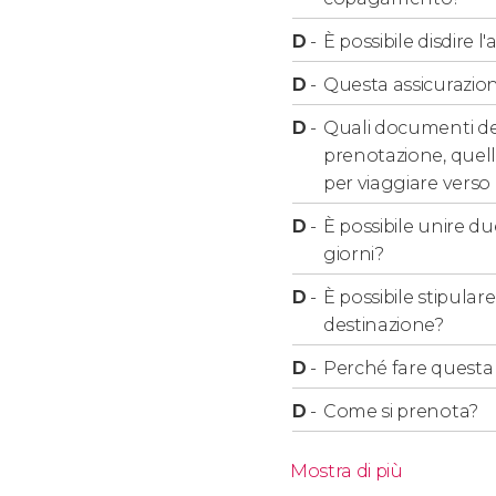
scegliere tra 3, 5, 10, 15, 21 o 31 giorni
, a seconda 
D
-
È possibile disdire 
Importante
D
-
Questa assicurazione
D
-
Quali documenti de
Vi
consigliamo di stipulare l'assicurazione prima 
prenotazione, quelli 
destinazione, vi si applicherà una carenza di 72 
per viaggiare verso 
coperture relative al bagaglio non saranno ope
D
-
È possibile unire du
calendario è la data di inizio del viaggio.
giorni?
L'assicurazione
non è valida per viaggi all'int
D
-
È possibile stipular
destinazione?
Tenete presente che, sebbene l'assicurazione 
momento della prenotazione vi verrà chiesta l
D
-
Perché fare questa a
interna.
D
-
Come si prenota?
Coperture
Mostra di più