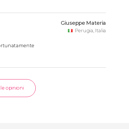
lcosa, perderete comunque una giornata di
Giuseppe Materia
Perugia, Italia
fortunatamente
 le opinioni