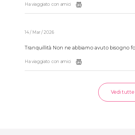
Ha viaggiato con amici
medica di viaggio. Se dovesse succedere qua
vacanza, ma senza spendere una fortuna!
14 / Mar / 2026
Tranquillità Non ne abbiamo avuto bisogno 
Ha viaggiato con amici
Vedi tutte