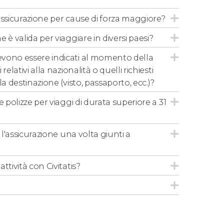
della durata del vostro viaggio.
l'assicurazione per cause di forza maggiore?
 è valida per viaggiare in diversi paesi?
vono essere indicati al momento della
di iniziare il viaggio
. Se vi trovate già nella
relativi alla nazionalità o quelli richiesti
ore dalla data di sottoscrizione e le
la destinazione (visto, passaporto, ecc.)?
rative. La data da selezionare nel
e polizze per viaggi di durata superiore a 31
erno del proprio paese di residenza
.
e l'assicurazione una volta giunti a
sia
valida per qualsiasi destinazione
, al
a destinazione per esigenze di gestione
ttività con Civitatis?