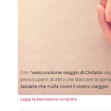
Con l'
assicurazione viaggio di Civitatis
viag
preoccuparvi di altro che staccare la spin
lasciate che nulla rovini il vostro viaggio
!
Leggi la descrizione completa
La nostra assicurazione via