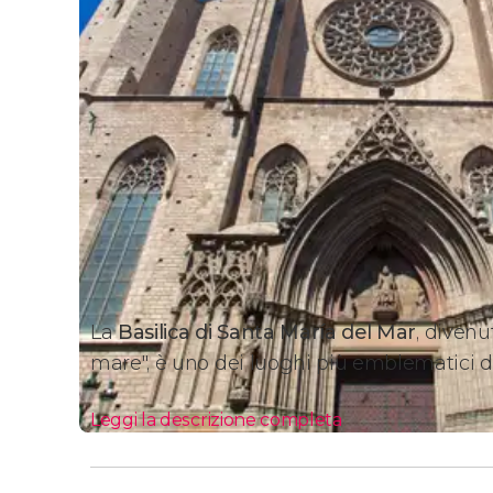
La
Basilica di Santa María del Mar
, divenu
mare", è uno dei luoghi più emblematici d
Leggi la descrizione completa
Itinerario