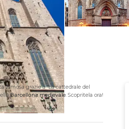
ta famosa grazie a "La cattedrale del
ella
Barcellona medievale
. Scopritela ora!