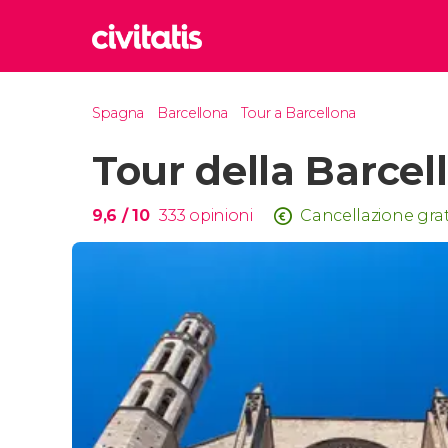
Rom
Spagna
Barcellona
Tour a Barcellona
Italia
Tour della Barce
Lond
Regno 
Edim
9,6
/ 10
333
opinioni
Cancellazione gra
Regno 
Marr
Maroc
Istan
Turchia