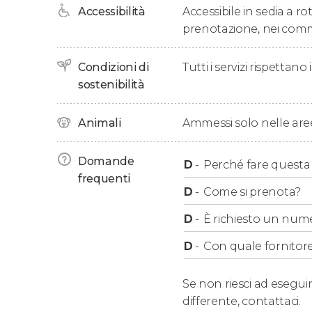
Accessibilità
Accessibile in sedia a ro
l'epoca medievale e quella rinascimentale pe
prenotazione, nei comme
da antichi palazzi. Uno di questi è il
Palau Dalm
vista architettonico in quanto caratterizzato 
Condizioni di
Tutti i servizi rispettano
riconoscibile dal rilievo "Il trionfo di Nettu
sostenibilità
anche l'esterno del
Museo Picasso
, situato in
Termineremo quindi il nostro tour con la visit
Animali
Ammessi solo nelle are
zona fu fondato un ospedale e un cimitero p
abbiente di Barcellona vissuto nel XII secolo. 
Domande
D
-
Perché fare questa a
vicina
Plaça de la Llana
, situata nei pressi del
frequenti
D
-
Come si prenota?
D
-
È richiesto un num
D
-
Con quale fornitore
Se non riesci ad eseguir
differente,
contattaci.