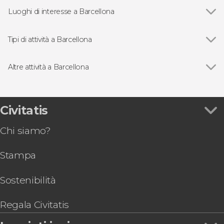
Luoghi di interesse a Barcellona
Vedi
Barrio Gotico
Sagrada Familia
Tipi di attività a Barcellona
La Pedrera-Casa Milà
Vedi
Tour a Barcellona
Parco Güell
Free Tour a Barcellona
Altre attività a Barcellona
Monastero di Montserrat
Biglietti a Barcellona
Vedi
Tour della Sagrada Familia e del Parco Güell
Visite e biglietti per il Camp Nou
Spettacoli di flamenco a Barcellona
Tour di Barcellona per croceristi
Montjuic
Autobus turistico a Barcellona
Biglietti saltafila per l'acquario di Barcellona
Civitatis
Biglietti per Casa Batlló
Giri in barca a Barcellona
Biglietti per l'Hospital de Sant Pau
Escursioni di un giorno a Barcellona
Chi siamo?
Visita al Palau de la Música Catalana
Pass turistici a Barcellona
Biglietti per la Sagrada Familia, Parco Güell, Casa
Gastronomia ed enoturismo a Barcellona
Stampa
Batlló e la Pedrera
Visita guidata del Museo Picasso
Biglietto per lo Zoo di Barcellona
Sostenibilità
Visita guidata della Cattedrale di Barcellona +
Accesso alla terrazza
Regala Civitatis
Biglietti per il Museo delle Illusioni di Barcellona