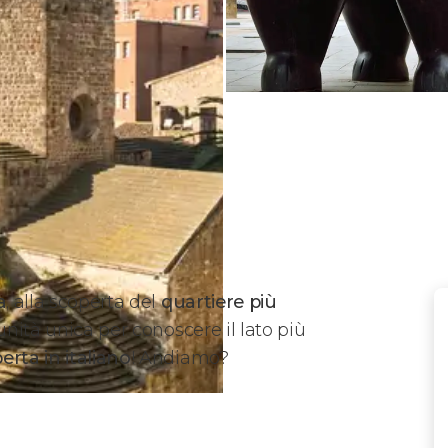
a
, alla scoperta del
quartiere più
unità unica per conoscere il lato più
erta in italiano
! Andiamo?