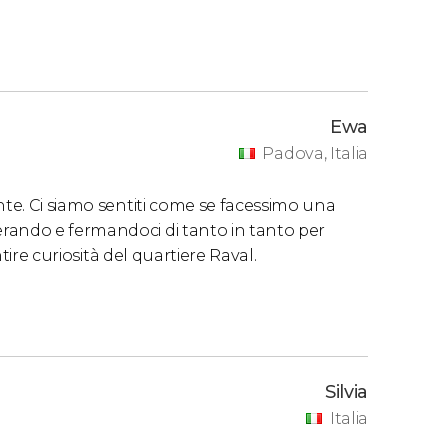
Ewa
Padova, Italia
nte. Ci siamo sentiti come se facessimo una
rando e fermandoci di tanto in tanto per
ntire curiosità del quartiere Raval.
Silvia
Italia