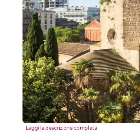
Partecipate al
tour del Raval di Barcellon
alternativo
della città catalana. Un'opport
autentico di Barcellona con una
guida esp
Leggi la descrizione completa
Itinerario