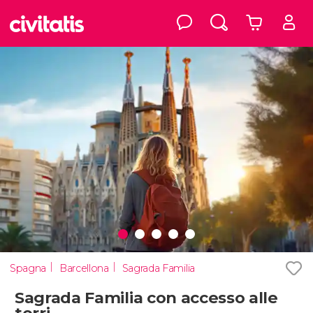
Spagna
Barcellona
Sagrada Familia
Sagrada Familia con accesso alle
torri