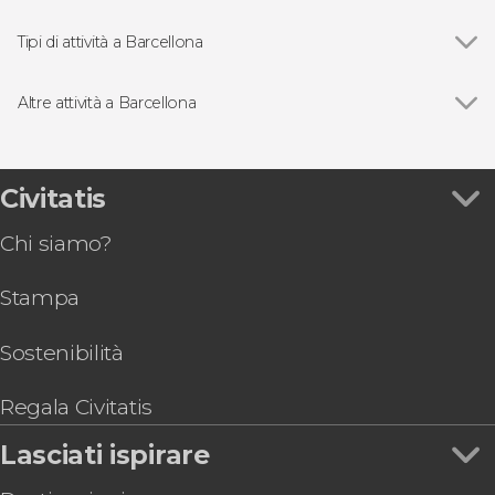
Vedi
Barrio Gotico
Sagrada Familia
Tipi di attività a Barcellona
La Pedrera-Casa Milà
Vedi
Tour a Barcellona
Parco Güell
Free Tour a Barcellona
Altre attività a Barcellona
Monastero di Montserrat
Biglietti a Barcellona
Vedi
Tour della Sagrada Familia e del Parco Güell
Visite e biglietti per il Camp Nou
Spettacoli di flamenco a Barcellona
Tour di Barcellona per croceristi
Montjuic
Autobus turistico a Barcellona
Biglietti saltafila per l'acquario di Barcellona
Civitatis
Biglietti per Casa Batlló
Giri in barca a Barcellona
Biglietti per l'Hospital de Sant Pau
Escursioni di un giorno a Barcellona
Chi siamo?
Visita al Palau de la Música Catalana
Pass turistici a Barcellona
Biglietti per la Sagrada Familia, Parco Güell, Casa
Gastronomia ed enoturismo a Barcellona
Stampa
Batlló e la Pedrera
Biglietto per lo Zoo di Barcellona
Visita guidata del Museo Picasso
Sostenibilità
Visita guidata della Cattedrale di Barcellona +
Accesso alla terrazza
Regala Civitatis
Biglietti per il Museo delle Illusioni di Barcellona
Lasciati ispirare