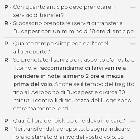
P
-
Con quanto anticipo devo prenotare il
servizio di transfer?
R
-
Si possono prenotare i servizi di transfer a
Budapest con un mimino di 18 ore di anticipo
P
-
Quanto tempo si impiega dall'hotel
all'aeroporto?
R
-
Se prenotate il servizio di trasporto d'andata e
ritorno,
vi raccomandiamo di farvi venire a
prendere in hotel almeno 2 ore e mezza
prima del volo
. Anche se il tempo del tragitto
fino all'Aeroporto di Budapest è di circa 30
minuti, i controlli di sicurezza del luogo sono
estremamente lenti.
P
-
Qual è l'ora del pick up che devo indicare?
R
-
Nei transfer dall'aeroporto, bisogna indicare
l'orario stimato di arrivo del vostro volo. Lo