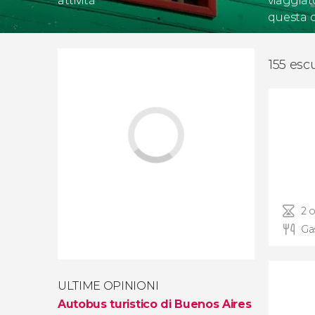
attività
viaggiat
questa 
155 esc
2 o
Ga
ULTIME OPINIONI
Autobus turistico di Buenos Aires