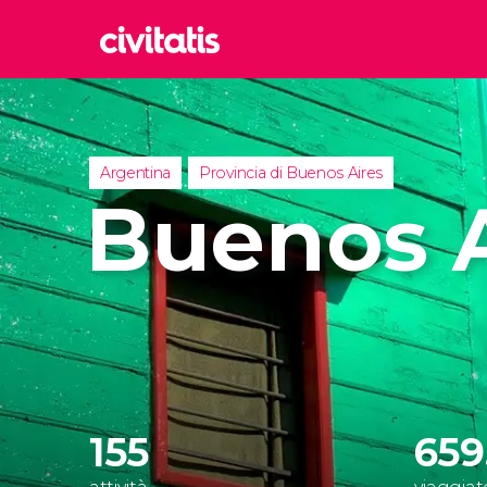
Rom
Italia
Lond
Argentina
Provincia di Buenos Aires
Regno 
Buenos A
Edim
Regno 
Marr
Maroc
Istan
Turchia
155
659