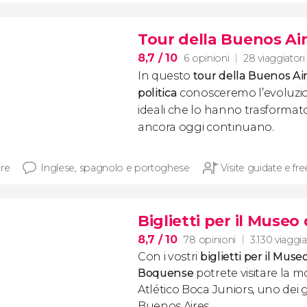
Tour della Buenos Air
8,7
/ 10
6 opinioni
28 viaggiatori
In questo
tour della Buenos Ai
politica
conosceremo l’evoluzion
ideali che lo hanno trasformato
ancora oggi continuano.
ore
Inglese, spagnolo e portoghese
Visite guidate e fre
Biglietti per il Muse
8,7
/ 10
78 opinioni
3.130 viaggia
Con i vostri
biglietti per il Muse
Boquense
potrete visitare la m
Atlético Boca Juniors, uno dei g
Buenos Aires.