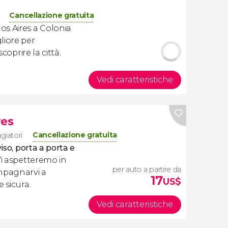
Cancellazione gratuita
s Aires a Colonia
liore per
coprire la città.
Vedi caratteristiche
res
Cancellazione gratuita
ggiatori
iso, porta a porta e
 Vi aspetteremo in
per auto a partire da
ompagnarvi a
17
US$
 sicura.
Vedi caratteristiche