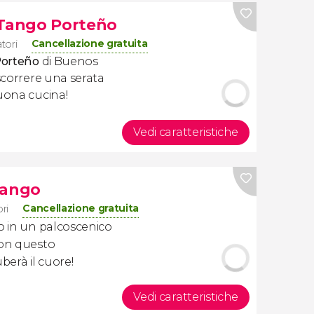
 Tango Porteño
Cancellazione gratuita
tori
Porteño
di Buenos
ascorrere una serata
buona cucina!
Vedi caratteristiche
Tango
Cancellazione gratuita
ri
go in un palcoscenico
con questo
ruberà il cuore!
Vedi caratteristiche