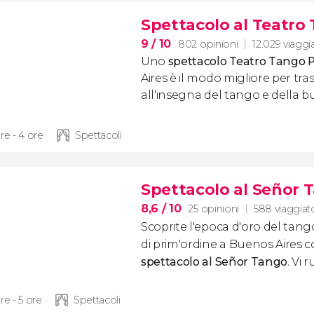
Spettacolo al Teatro
9
/ 10
802 opinioni
12.029 viaggia
Uno
spettacolo Teatro Tango 
Aires è il modo migliore per tr
all'insegna del tango e della 
re - 4 ore
Spettacoli
Spettacolo al Señor 
8,6
/ 10
25 opinioni
588 viaggiato
Scoprite l'epoca d'oro del tan
di prim'ordine a Buenos Aires 
spettacolo al Señor Tango
. Vi 
re - 5 ore
Spettacoli