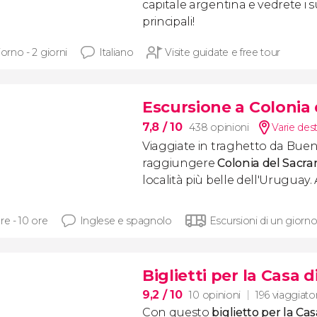
capitale argentina e vedrete i
principali!
iorno - 2 giorni
Italiano
Visite guidate e free tour
Escursione a Colonia
7,8
/ 10
438 opinioni
Varie des
Viaggiate in traghetto da Buen
raggiungere
Colonia del Sacr
località più belle dell'Uruguay
re - 10 ore
Inglese e spagnolo
Escursioni di un giorn
Biglietti per la Casa
9,2
/ 10
10 opinioni
196 viaggiator
Con questo
biglietto per la Ca