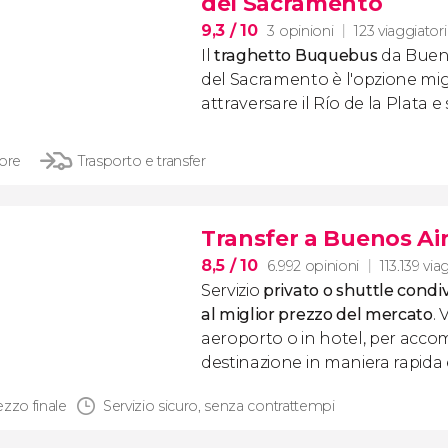
del Sacramento
9,3
/ 10
3 opinioni
123 viaggiatori
Il
traghetto Buquebus
da Bueno
del Sacramento è l'opzione mig
attraversare il Río de la Plata e s
 ore
Trasporto e transfer
Transfer a Buenos Ai
8,5
/ 10
6.992 opinioni
113.139 via
Servizio
privato o shuttle condiv
al miglior prezzo del mercato
.
aeroporto o in hotel, per acc
destinazione in maniera rapida e
ezzo finale
Servizio sicuro, senza contrattempi