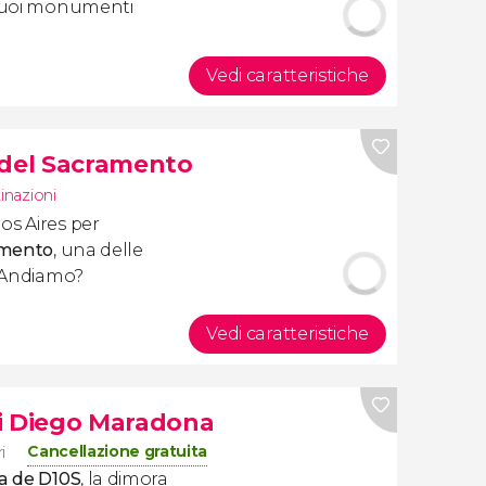
 suoi monumenti
Vedi caratteristiche
 del Sacramento
tinazioni
os Aires per
amento
,
una delle
. Andiamo?
Vedi caratteristiche
o
 di Diego Maradona
Cancellazione gratuita
i
sa de D10S
, la dimora