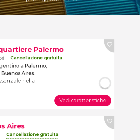
quartiere Palermo
Cancellazione gratuita
ori
rgentino a Palermo
,
i
Buenos Aires
.
senziale nella
Vedi caratteristiche
s Aires
Cancellazione gratuita
i