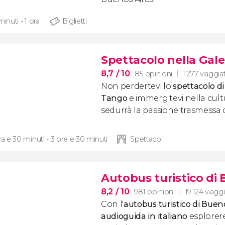
minuti - 1 ora
Biglietti
Spettacolo nella Gal
8,7
/ 10
85 opinioni
1.277 viaggia
Non perdertevi lo
spettacolo di
Tango
e immergitevi nella cult
sedurrà la passione trasmessa 
ra e 30 minuti - 3 ore e 30 minuti
Spettacoli
Autobus turistico di 
8,2
/ 10
981 opinioni
19.124 viaggi
Con l'
autobus turistico di Buen
audioguida in italiano
esplorer