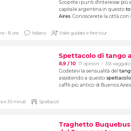
Scoprite i punti d'interesse più
capitale argentina in questo
to
Aires
. Conoscerete la città con
re - 8 ore
Italiano
Visite guidate e free tour
Spettacolo di tango a
8,9
/ 10
17 opinioni
353 viaggiator
Godetevi la sensualità del
tang
assistendo a questo
spettacolo
caffè più antico di Buenos Aires
ra e 30 minuti
Spettacoli
Traghetto Buquebus f