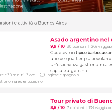
ori hanno già visitato
opinioni reali
destinazione
ursioni e attività a Buenos Aires
Asado argentino nel 
9,9
/ 10
30 opinioni
205 viaggiat
Godetevi un
tipico barbecue a
uno dei quartieri più popolari d
Un'esperienza gastronomica es
capitale argentina!
re e 30 minuti - 3 ore
Inglese e spagnolo
stronomia ed enoturismo
Tour privato di Bueno
8,6
/ 10
7 opinioni
134 viaggiator