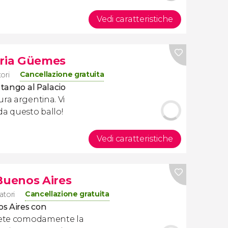
Vedi caratteristiche
eria Güemes
Cancellazione gratuita
tori
 tango al Palacio
ura argentina. Vi
da questo ballo!
Vedi caratteristiche
Buenos Aires
Cancellazione gratuita
atori
os Aires con
ete comodamente la