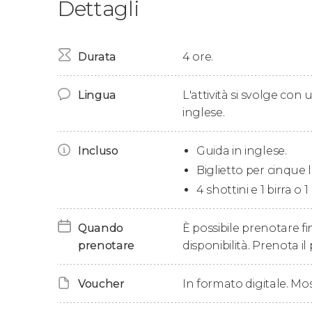
Dettagli
All'ora indicata, ci riuniremo presso il
Barcelona
Crawl a Copenaghen
!
Durante il tour, visiteremo
Durata
4 ore.
cinque locali nottu
vivace atmosfera. Inoltre, in ognuno dei prim
birra
o una
bibita
nell'ultimo bar o locale.
Lingua
L'attività si svolge co
inglese.
Ci divertiremo insieme, conosceremo nuove p
se non ci fosse un domani: un'esperienza davv
Incluso
Guida in inglese.
Biglietto per cinque l
Dopo quattro ore di itinerario, concluderemo i
uno dei bar. Dopodiché, sarete liberi di contin
4 shottini e 1 birra o 1 
Quando
È possibile prenotare fin
prenotare
disponibilità. Prenota il 
Voucher
In formato digitale. Mo