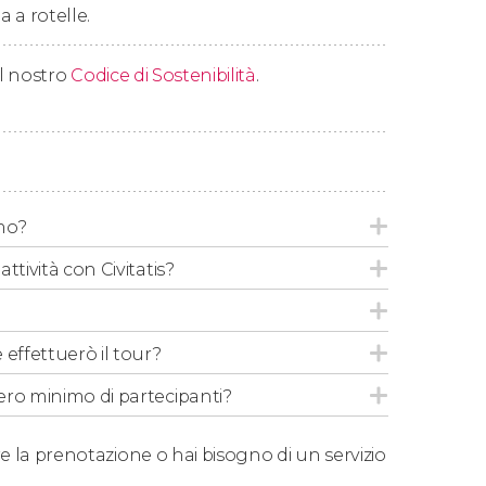
a a rotelle.
 il nostro
Codice di Sostenibilità
.
emo?
ttività con Civitatis?
 effettuerò il tour?
ero minimo di partecipanti?
e la prenotazione o hai bisogno di un servizio