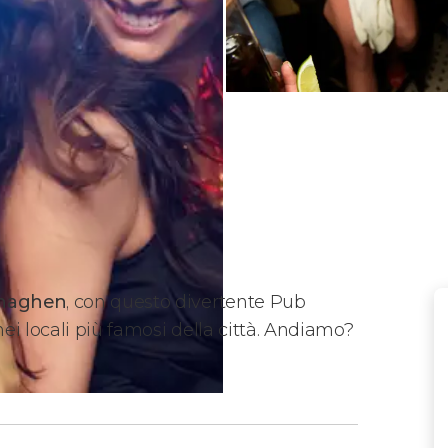
enaghen
, con questo divertente Pub
i locali più famosi della città. Andiamo?