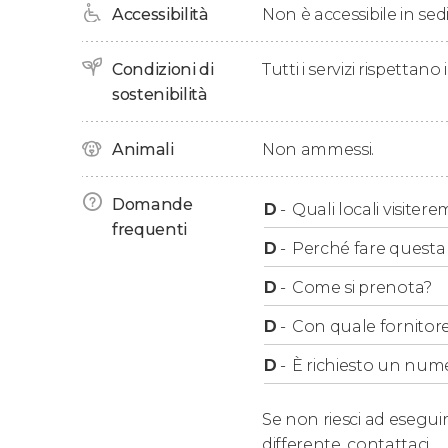
Accessibilità
Non è accessibile in sedi
Condizioni di
Tutti i servizi rispettano
sostenibilità
Animali
Non ammessi.
Domande
D
-
Quali locali visiter
frequenti
D
-
Perché fare questa a
D
-
Come si prenota?
D
-
Con quale fornitore
D
-
È richiesto un num
Se non riesci ad eseguir
differente,
contattaci.