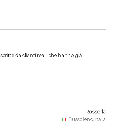
critte da clienti reali, che hanno già
Rossella
Bussoleno, Italia