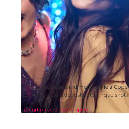
Vivete una
serata indimenticabile a Cop
Crawl nel quale degusterete cinque shot ne
Leggi la descrizione completa
Itinerario