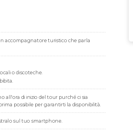
 Bar
per dare inizio al nostro divertente
Pub
rni
della capitale danese per scoprire la sua
i quattro bar avrete uno
shot incluso
e
una
n un accompagnatore turistico che parla
ersone e balleremo a ritmo di musica come
ero indimenticabile!
ocali o discoteche.
l
tour dei locali di Copenaghen
salutandoci in
uare a godervi la vita notturna danese!
bibita.
o all'ora di inizio del tour purché ci sia
prima possibile per garantirti la disponibilità.
stralo sul tuo smartphone.