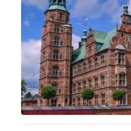
Scoprite i sontuosi gioielli della Corona 
Rosen
bo
rg
, un imponente edificio nel c
Leggi la descrizione completa
Itinerario