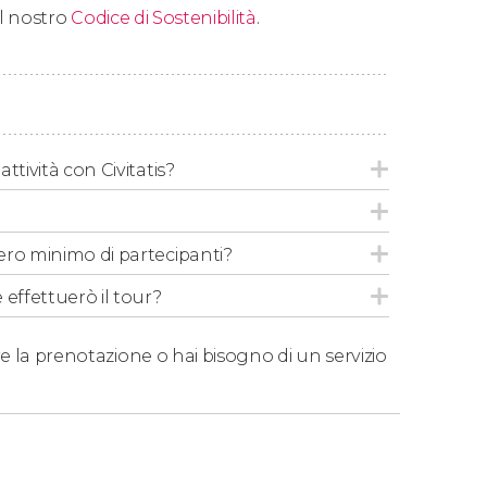
 il nostro
Codice di Sostenibilità
.
l'edificio.
ttività con Civitatis?
ero minimo di partecipanti?
 effettuerò il tour?
e la prenotazione o hai bisogno di un servizio