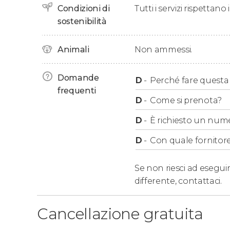
Condizioni di
Tutti i servizi rispettano
Al termine del tour, ci saluteremo all'esterno del
sostenibilità
Animali
Non ammessi.
Domande
D
-
Perché fare questa a
frequenti
D
-
Come si prenota?
D
-
È richiesto un num
D
-
Con quale fornitore
Se non riesci ad eseguir
differente,
contattaci.
Cancellazione gratuita