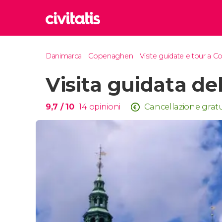
Rom
Danimarca
Copenaghen
Visite guidate e tour a
Italia
Visita guidata de
Lond
Regno 
Edim
9,7
/ 10
14
opinioni
Cancellazione gratu
Regno 
Marr
Maroc
Istan
Turchia