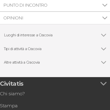
PUNTO DI INCONTRO
OPINIONI
Luoghi di interesse a Cracovia
Vedi
Basilica di Santa Maria a Cracovia
Campo di concentramento di Auschwitz
Tipi di attività a Cracovia
Miniera di sale di Wieliczka
Vedi
Visite guidate e tour a Cracovia
Piazza del mercato di Cracovia
Free tour di Cracovia
Altre attività a Cracovia
Quartiere ebraico di Cracovia
Escursioni di un giorno
Vedi
Offerta: Auschwitz + Miniera di Sale in un solo
Terme di Chocholów
Giri in barca
giorno
Tour del museo sotterraneo di Cracovia
Civitatis
Spettacolo folcloristico con cena
Chi siamo?
Concerto di pianoforte con musica di Chopin
Tour della cattedrale di Cracovia + Collina di
Stampa
Wawel