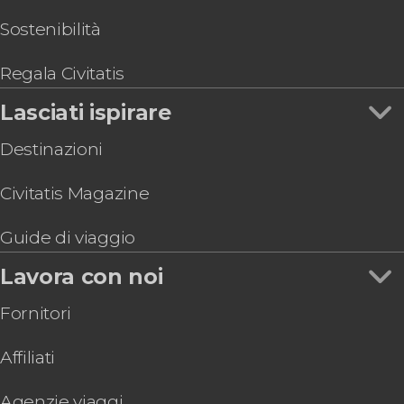
Biglietti per il Museo Banksy di Cracovia
Krakow City Pass
Sostenibilità
Tour a Częstochowa e Madonna Nera
Tour di Cracovia in bicicletta
Regala Civitatis
Tour gastronomico di Cracovia
Lasciati ispirare
Destinazioni
Civitatis Magazine
Guide di viaggio
Lavora con noi
Fornitori
Affiliati
Agenzie viaggi