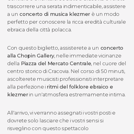
trascorrere una serata indimenticabile, assistere
a un
concerto di musica klezmer
è un modo
perfetto per conoscere la ricca eredità culturale
ebraica della città polacca.
Con questo biglietto, assisterete a un
concerto
alla Chopin Gallery
, nelle immediate vicinanze
della
Piazza del Mercato Centrale
, nel cuore del
centro storico di Cracovia. Nel corso di 50 minuti,
ascolterete musicisti professionisti interpretare
alla perfezione i
ritmi del folklore ebraico e
klezmer
in un'atmosfera estremamente intima.
All'arrivo, vi verranno assegnati i vostri posti e
dovrete solo lasciare che i vostri sensi si
risveglino con questo spettacolo