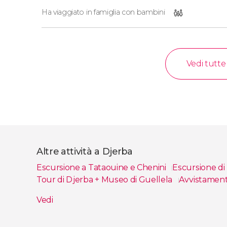
Ha viaggiato in famiglia con bambini
Vedi tutte
Altre attività a Djerba
Escursione a Tataouine e Chenini
Escursione di 
Tour di Djerba + Museo di Guellela
Avvistamento
Escursione a Ksar Ghilane e Matmata
Tour di D
Vedi