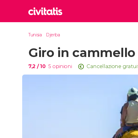
Rom
Tunisia
Djerba
Italia
Giro in cammello
Lond
Regno 
Edim
7,2
/ 10
5
opinioni
Cancellazione gratui
Regno 
Marr
Maroc
Istan
Turchia