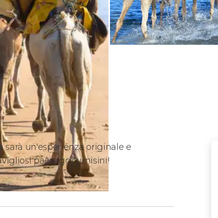
a
sarà un'esperienza originale e
vigliosi paesaggi tunisini!