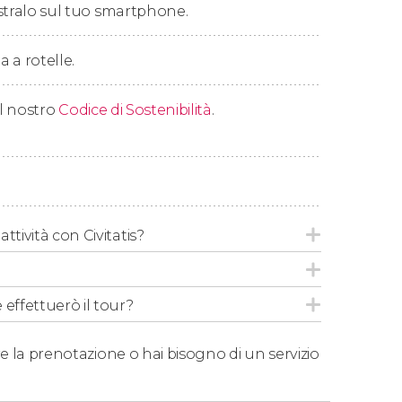
stralo sul tuo smartphone.
a a rotelle.
 il nostro
Codice di Sostenibilità
.
ttività con Civitatis?
 effettuerò il tour?
e la prenotazione o hai bisogno di un servizio