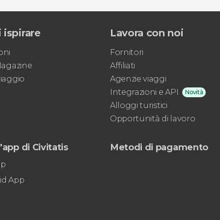
 ispirare
Lavora con noi
oni
Fornitori
 Magazine
Affiliati
viaggio
Agenzie viaggi
Integrazioni e API
Novità
Alloggi turistici
Opportunità di lavoro
'app di Civitatis
Metodi di pagamento
pp
id App