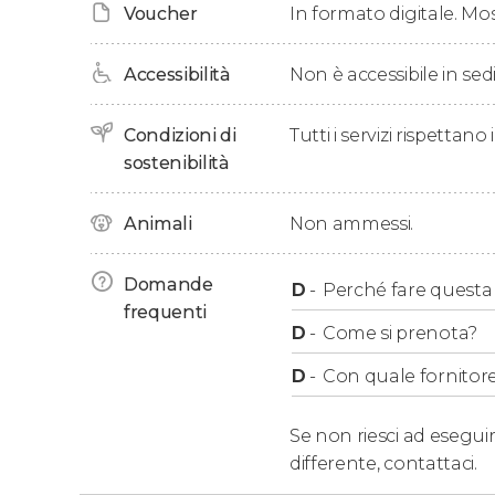
Voucher
In formato digitale. Mo
Accessibilità
Non è accessibile in sedi
Condizioni di
Tutti i servizi rispettano
sostenibilità
Animali
Non ammessi.
Domande
D
-
Perché fare questa a
frequenti
D
-
Come si prenota?
D
-
Con quale fornitore
Se non riesci ad eseguir
differente,
contattaci.