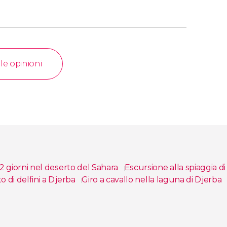
 le opinioni
2 giorni nel deserto del Sahara
Escursione alla spiaggia d
 di delfini a Djerba
Giro a cavallo nella laguna di Djerba
jerba in quad
Tour di Sidi Jmour in kayak al tramonto