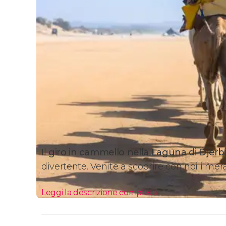
Il
giro in cammello nella Laguna di Djerb
divertente. Venite a scoprire con noi i mera
Leggi la descrizione completa
Itinerario