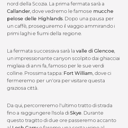
nord della Scozia. La prima fermata sarà a
Callander
, dove vedremo le famose
mucche
pelose delle Highlands
. Dopo una pausa per
un caffè, proseguiremo il viaggio ammirando i
primi laghi e fiumi della regione.
La fermata successiva sarà la
valle di
Glencoe
,
un impressionante canyon scolpito dai ghiacciai
migliaia di anni fa, famoso per le sue verdi
colline. Prossima tappa:
Fort William
, dove ci
fermeremo per un'ora per visitare questa
graziosa città.
Da qui, percorreremo l'ultimo tratto di strada
fino a raggiungere l'isola di
Skye
. Durante
questo tragitto di due ore passeremo accanto
al
Loch Garry
e faremo una sosta vicino al