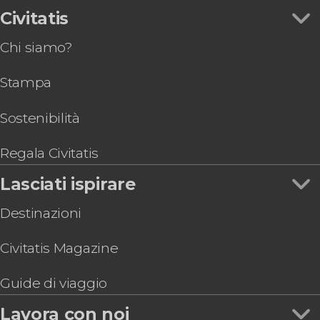
Gastronomia ed enoturismo
Tour di Harry Potter e dei castelli inglesi
Civitatis
Royal Edinburgh Ticket
Chi siamo?
Autobus turistico di Edimburgo, City
Sightseeing
Stampa
Autobus turistico di Edimburgo Big Bus
Treno di Harry Potter
Pub Crawl, tour dei locali di Edimburgo
Sostenibilità
Giro in barca dei ponti di Forth
Tour di 2 giorni a Loch Ness e alle Highlands
Regala Civitatis
Lasciati ispirare
Destinazioni
Civitatis Magazine
Guide di viaggio
Lavora con noi