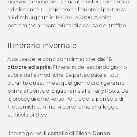
paesino famoso per la sua atmosfera romantica
ed elegante. Giungeremo al punto di partenza
a
Edimburgo
tra le 19:00 e le 20:00. A volte
potremmo arrivare più tardi a causa del traffico.
Itinerario invernale
A causa delle condizioni climatiche,
dal 16
ottobre ad aprile
, l'itinerario del secondo giorno
subirà delle modifiche. Se partecipate al tour
durante questi mesi, quel giorno ci dirigeremo
prima al ponte di Sligachan e alle Fairy Pools. Da
lì, proseguiremo verso Portree e la penisola di
Trotternish e, infine, vi porteremo all'alloggio
sull'isola di Skye.
Il terzo giorno
il castello di Eilean Donan