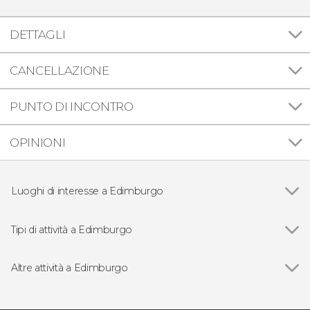
DETTAGLI
CANCELLAZIONE
PUNTO DI INCONTRO
OPINIONI
Luoghi di interesse a Edimburgo
Vedi
Royal Mile
Castello di Edimburgo
Tipi di attività a Edimburgo
Cimitero di Greyfriar
Vedi
Visite guidate e free tour
Palazzo di Holyrood
Free Tour
Altre attività a Edimburgo
Escursioni di un giorno
Vedi
Escursione a Loch Ness e alle Highlands
Escursioni di vari giorni
Escursione ai castelli di Glamis e Dunnottar