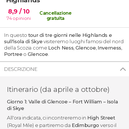
8,9
/ 10
Cancellazione
74
opinioni
gratuita
In questo
tour di tre giorni nelle Highlands e
sull'isola di
Skye
visiteremo luoghi famosi del nord
della Scozia come
Loch Ness
,
Glencoe
,
Inverness
,
Portree
o
Glencoe
.
DESCRIZIONE
Itinerario (da aprile a ottobre)
Giorno 1: Valle di Glencoe – Fort William – Isola
di Skye
All'ora indicata, ci incontreremo in
High Street
(Royal Mile) e partiremo da
Edimburgo
verso il