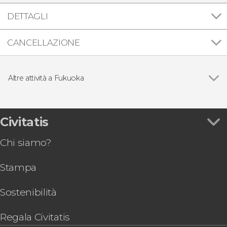
DETTAGLI
CANCELLAZIONE
Altre attività a Fukuoka
Vedi
Giro in canoa sul fiume Yanagawa con pranzo
Tessera dei trasporti di Fukuoka
Biglietti per il belvedere della Torre di Fukuoka
Civitatis
Chi siamo?
Stampa
Sostenibilità
Regala Civitatis