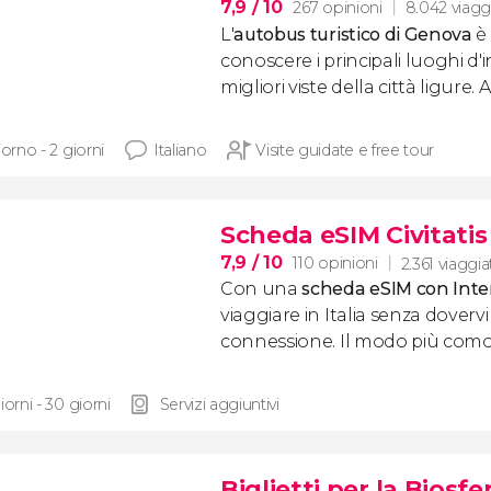
7,9
/ 10
267 opinioni
8.042 viaggi
L'
autobus turistico di Genova
è 
conoscere i principali luoghi d'
migliori viste della città ligure.
iorno - 2 giorni
Italiano
Visite guidate e free tour
Scheda eSIM Civitatis 
7,9
/ 10
110 opinioni
2.361 viaggia
Con una
scheda eSIM con Inte
viaggiare in Italia senza dover
connessione. Il modo più como
iorni - 30 giorni
Servizi aggiuntivi
Biglietti per la Biosfe