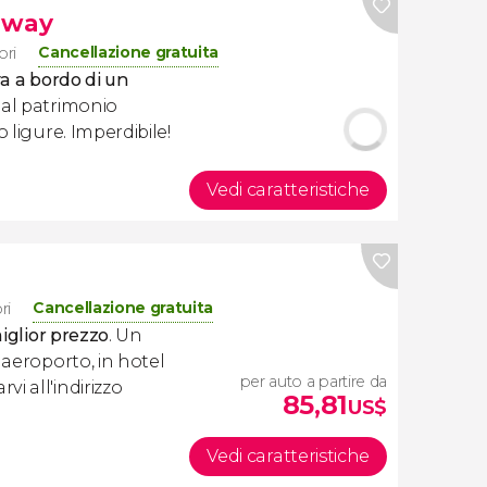
gway
Cancellazione gratuita
ori
a a bordo di un
dal patrimonio
 ligure. Imperdibile!
Vedi caratteristiche
Cancellazione gratuita
ri
miglior prezzo
. Un
 aeroporto, in hotel
per auto a partire da
i all'indirizzo
85,81
US$
Vedi caratteristiche