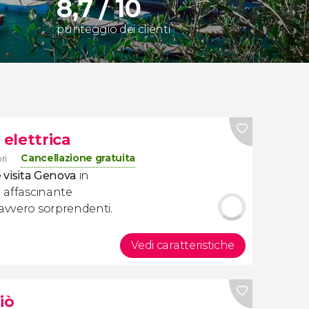
8,7 / 10
punteggio dei clienti
 elettrica
Cancellazione gratuita
ri
 e visita Genova
in
a affascinante
davvero sorprendenti.
Vedi caratteristiche
iò