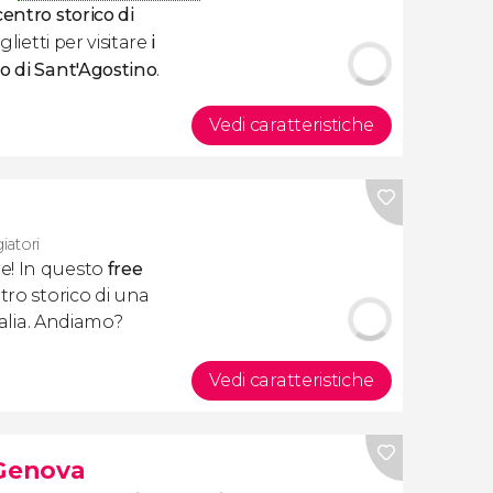
centro storico di
iglietti per visitare
i
o di Sant'Agostino
.
Vedi caratteristiche
iatori
e! In questo
free
tro storico di una
Italia. Andiamo?
Vedi caratteristiche
 Genova