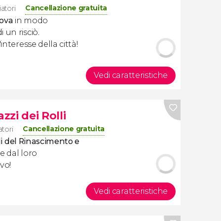
Cancellazione gratuita
atori
nova
in modo
 un risciò.
interesse della città!
Vedi caratteristiche
zzi dei Rolli
Cancellazione gratuita
atori
lli del Rinascimento e
re dal loro
vo!
Vedi caratteristiche