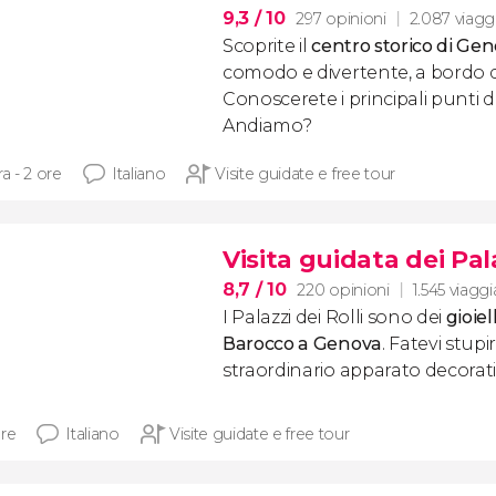
9,3
/ 10
297 opinioni
2.087 viaggi
Scoprite il
centro storico di Ge
comodo e divertente, a bordo di
Conoscerete i principali punti d'
Andiamo?
ra - 2 ore
Italiano
Visite guidate e free tour
Visita guidata dei Pala
8,7
/ 10
220 opinioni
1.545 viaggi
I Palazzi dei Rolli sono dei
gioie
Barocco a Genova
. Fatevi stupi
straordinario apparato decorati
ore
Italiano
Visite guidate e free tour