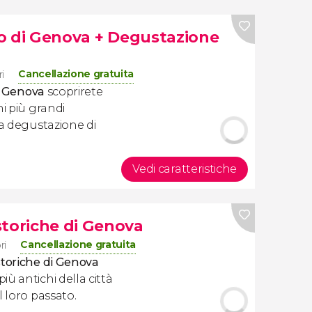
rio di Genova + Degustazione
Cancellazione gratuita
i
di Genova
scoprirete
ni più grandi
na degustazione di
Vedi caratteristiche
storiche di Genova
Cancellazione gratuita
ri
storiche di Genova
ù antichi della città
l loro passato.