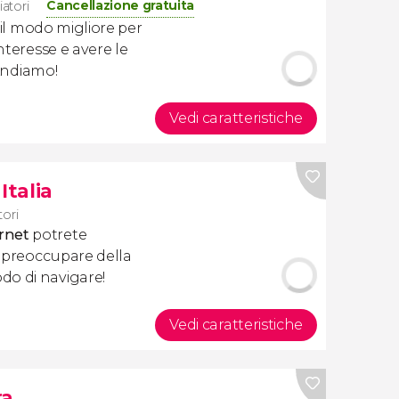
Cancellazione gratuita
atori
il modo migliore per
interesse e avere le
 Andiamo!
Vedi caratteristiche
Italia
tori
rnet
potrete
vi preoccupare della
do di navigare!
Vedi caratteristiche
ra