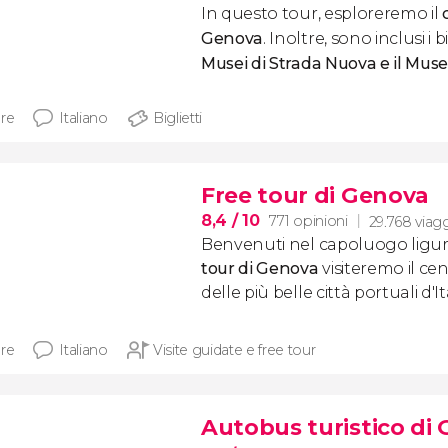
In questo tour, esploreremo il
Genova
. Inoltre, sono inclusi i b
Musei di Strada Nuova e il Muse
ore
Italiano
Biglietti
Free tour di Genova
8,4
/ 10
771 opinioni
29.768 viagg
Benvenuti nel capoluogo ligur
tour di Genova
visiteremo il cen
delle più belle città portuali d'
ore
Italiano
Visite guidate e free tour
Autobus turistico di