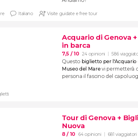
Andiamo?
ore
Italiano
Visite guidate e free tour
Acquario di Genova +
in barca
7,5
/ 10
24 opinioni
586 viaggiato
Questo
biglietto per l'Acquario
Museo del Mare
vi permetterà d
persona il fascino del capoluog
lietti
Tour di Genova + Bigli
Nuova
8
/ 10
64 opinioni
681 viaggiatori