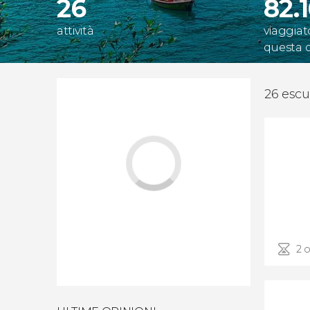
26
82.
attività
viaggiat
questa 
26 escu
2 