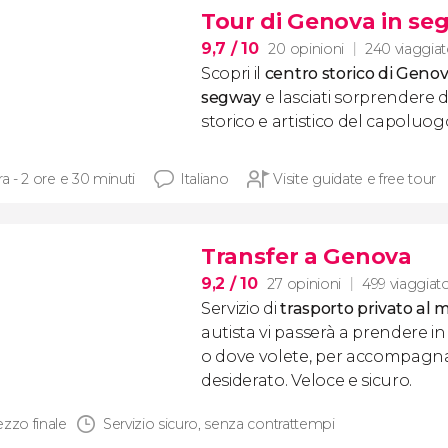
Tour di Genova in se
9,7
/ 10
20 opinioni
240 viaggiat
Scopri il
centro storico di Genov
segway
e lasciati sorprendere 
storico e artistico del capoluogo
ra - 2 ore e 30 minuti
Italiano
Visite guidate e free tour
Transfer a Genova
9,2
/ 10
27 opinioni
499 viaggiato
Servizio di
trasporto privato al 
autista vi passerà a prendere in
o dove volete, per accompagnarv
desiderato. Veloce e sicuro.
ezzo finale
Servizio sicuro, senza contrattempi