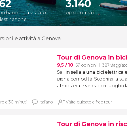
162
3.140
ori hanno già visitato
opinioni reali
destinazione
rsioni e attività a Genova
Tour di Genova in bici
9,5
/ 10
57 opinioni
387 viaggiato
Sali
in sella a una bici elettrica
piena comodità! Scoprirai la su
atmosfera e vedrai dei luoghi 
ore e 30 minuti
Italiano
Visite guidate e free tour
Tour di Genova in risc