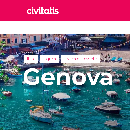
Rom
Italia
Lond
Regno 
Italia
Liguria
Riviera di Levante
Edim
Genova
Regno 
Marr
Maroc
Istan
Turchia