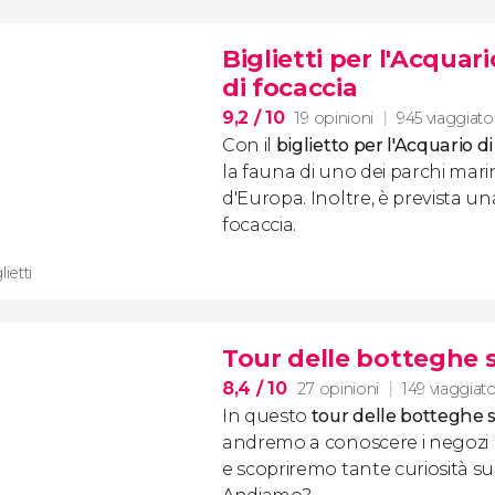
Biglietti per l'Acqua
di focaccia
9,2
/ 10
19 opinioni
945 viaggiator
Con il
biglietto per l'Acquario 
la fauna di uno dei parchi mari
d'Europa. Inoltre, è prevista u
focaccia.
lietti
Tour delle botteghe 
8,4
/ 10
27 opinioni
149 viaggiato
In questo
tour delle botteghe 
andremo a conoscere i negozi pi
e scopriremo tante curiosità su