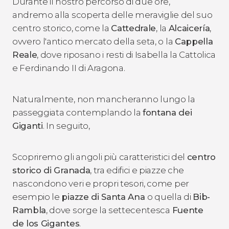
Durante il nostro percorso di due ore,
andremo alla scoperta delle meraviglie del suo
centro storico, come la
Cattedrale
, la
Alcaicería
,
ovvero l'antico mercato della seta, o la
Cappella
Reale
, dove riposano i resti di Isabella la Cattolica
e Ferdinando II di Aragona.
Naturalmente, non mancheranno lungo la
passeggiata contemplando la
fontana dei
Giganti
. In seguito,
Scopriremo gli angoli più caratteristici del
centro
storico di Granada
, tra edifici e piazze che
nascondono veri e propri tesori, come per
esempio le
piazze di Santa Ana
o quella di
Bib-
Rambla
, dove sorge la settecentesca
Fuente
de los Gigantes
.