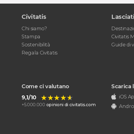
Civitatis
Lasciati
Chi siamo?
Destinazi
Stampa
Civitatis
Sostenibilità
Guide di 
Regala Civitatis
Come ci valutano
Scarica l
★★★★★
★★★★★
iOS A
9,1/10
+
5.000.000
opinioni di civitatis.com
Andro