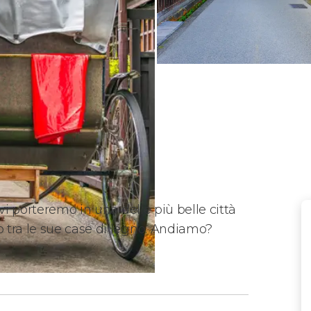
vi porteremo in una delle più belle città
 tra le sue case di legno. Andiamo?