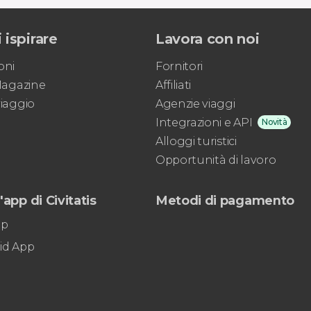
 ispirare
Lavora con noi
oni
Fornitori
 Magazine
Affiliati
viaggio
Agenzie viaggi
Integrazioni e API
Novità
Alloggi turistici
Opportunità di lavoro
'app di Civitatis
Metodi di pagamento
pp
id App