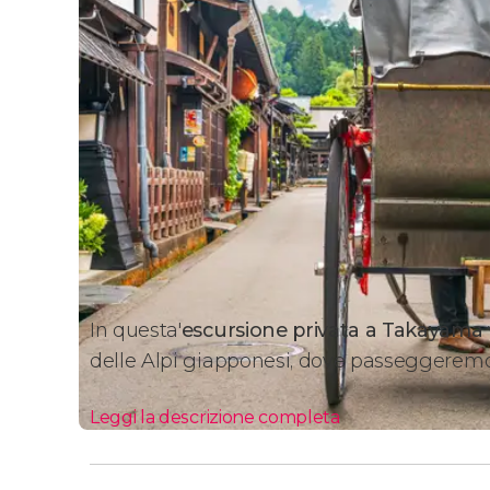
In questa'
escursione privata a Takayama
delle Alpi giapponesi, dove passeggeremo
Leggi la descrizione completa
Itinerario