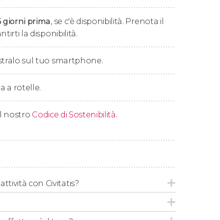
teremo al punto di incontro iniziale per
5 giorni prima
, se c'è disponibilità. Prenota il
tirti la disponibilità.
stralo sul tuo smartphone.
a a rotelle.
 il nostro
Codice di Sostenibilità
.
ttività con Civitatis?