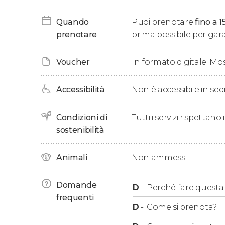
Dopo un percorso di otto ore in totale, ci salu
Quando
Puoi prenotare
fino a 1
concludere questa avventura.
prenotare
prima possibile per garan
Voucher
In formato digitale. Mo
Accessibilità
Non è accessibile in sedi
Condizioni di
Tutti i servizi rispettano
sostenibilità
Animali
Non ammessi.
Domande
D
-
Perché fare questa a
frequenti
D
-
Come si prenota?