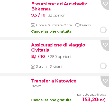
Escursione ad Auschwitz-
Birkenau
9,5
/ 10
32 opinioni
6 ore e 30 minuti - 7 ore
Italiano
Cancellazione gratuita
Assicurazione di viaggio
Civitatis
8,1
/ 10
3.280 opinioni
3 giorni - 31 giorni
Transfer a Katowice
Novità
per auto a partire da
153,20
Cancellazione gratuita
US$