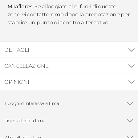
Miraflores
. Se alloggiate al di fuori di queste
zone, vi contatteremo dopo la prenotazione per
stabilire un punto d'incontro alternativo.
DETTAGLI
CANCELLAZIONE
OPINIONI
Luoghi di interesse a Lima
Vedi
Cattedrale di Lima
Miraflores
Tipi di attività a Lima
Huaca Pucllana
Vedi
Visite guidate e tour a Lima
Convento di Santo Domingo
Free tour a Lima
Altre attività a Lima