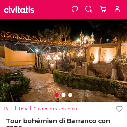
Perù
Lima
Gastronomia ed enoturismo a Lima
Tour bohémien di Barranco con
cena