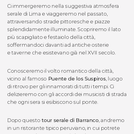
Ci immergeremo nella suggestiva atmosfera
serale di Lima e viaggeremo nel passato,
attraversando strade pittoresche e piazze
splendidamente illuminate. Scopriremo il lato
più scapigliato e festaiolo della città,
soffermandoci davanti ad antiche osterie
e taverne che esistevano già nel XVII secolo.
Conosceremo il volto romantico della città,
vicino al famoso
Puente de los Suspiros
, luogo
di ritrovo per gli innamorati di tutti i tempi. Ci
delizieremo con gli accordi dei musicisti di strada
che ogni sera si esibiscono sul ponte.
Dopo questo
tour serale di Barranco
, andremo
in un ristorante tipico peruviano, in cui potrete