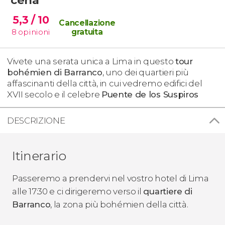
5,3
/ 10
Cancellazione
8
opinioni
gratuita
Vivete una serata unica a Lima in questo
tour
bohémien di Barranco
, uno dei quartieri più
affascinanti della città, in cui vedremo edifici del
XVII secolo e il celebre
Puente de los Suspiros
DESCRIZIONE
Itinerario
Passeremo a prendervi nel vostro hotel di Lima
alle 17:30 e ci dirigeremo verso il
quartiere di
Barranco
, la zona più bohémien della città.