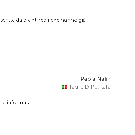
remo il tour panoramico dell'itinerario
ieremo altre zone della capitale peruviana.
critte da clienti reali, che hanno già
e solo alle 8:00, 9:00, 10:00 e 11:00.
o
Paola Nalin
 servizio su misura per voi. Inoltre, se siete
Taglio Di Po, Italia
a e informata.