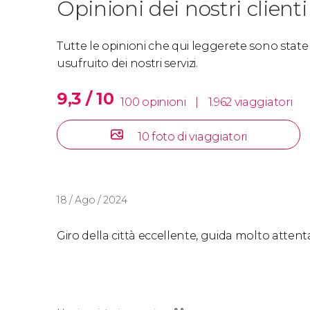
Opinioni dei nostri clienti
Tour panoramico di 9 ore
:
in questo caso, fa
descritto all'inizio della descrizione e ampl
Tutte le opinioni che qui leggerete sono state s
usufruito dei nostri servizi.
Orari
9,3 / 10
100 opinioni
|
1.962 viaggiatori
Tenete presente che il
tour di 3 ore
è disponibil
10 foto di viaggiatori
I vantaggi di un tour privat
La prenotazione di un tour privato vi assicura un
18 / Ago / 2024
un gruppo numeroso, risparmierete!
Giro della città eccellente, guida molto attent