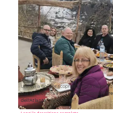
Unitevi a noi per scoprire la ricca cultura 
sua gastronomia in questo percorso di
tr
dell'Atlante
. Imperdibile!