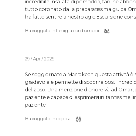
incredibile.Insalata di pomodori, tanjine abbon
tutto coronato dalla preparatissima guida Oma
ha fatto sentire a nostro agio.Escursione consi
Ha viaggiato in famiglia con bambini
29 / Apr / 2025
Se soggiornate a Marrakech questa attività è s
gradevole e permette di scoprire posti incredibil
delizioso. Una menzione d'onore và ad Omar, 
paziente e capace di esprimersi in tantissime li
paziente
Ha viaggiato in coppia