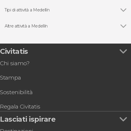
Vedi
Plaza Botero
Comuna 13 di Medellín
Tipi di attività a Medellín
Pueblito Paisa
Vedi
Visite guidate e free tour
Comuna 3
Free Tour
Altre attività a Medellín
Escursioni di un giorno
Vedi
Volo in parapendio a Medellín
Rafting
Pub crawl di Medellín
Gastronomia ed enoturismo
Tour dei musei di Medellín
Civitatis
Tour aerei
Tour a Comuna 13, al Museo della Memoria e nei
Tour in bicicletta
Chi siamo?
parchi di Medellín
Esperienza tiro segno a Rionegro
Stampa
Biglietti per il Cristo Redentore Paisa
Partita di calcio a Medellín con guida locale
Tour della periferia di Medellín in quad
Sostenibilità
Escursione al Rio Verde
Trekking e zip line all'ecoparco di Los Saltos
Regala Civitatis
Lasciati ispirare