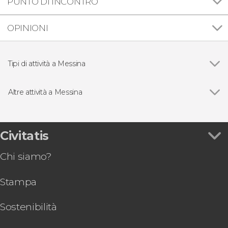
PUNTO DI INCONTRO
OPINIONI
Tipi di attività a Messina
Vedi
Visite guidate e free tour
Escursioni di un giorno
Altre attività a Messina
Vedi
Tour di Messina in segway
Tour gastronomico di Messina
Trekking sull'Etna e alle gole dell'Alcantara
Civitatis
Chi siamo?
Stampa
Sostenibilità