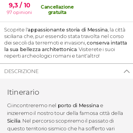
9,3
/ 10
Cancellazione
97
opinioni
gratuita
Scoprite l'
appassionante storia di Messina
, la città
siciliana che, pur essendo stata travolta nel corso
dei secoli da terremoti e invasioni,
conserva intatta
la sua bellezza architettonica
. Visiterete i suoi
reperti archeologici romani e tant'altro!
DESCRIZIONE
Itinerario
Ci incontreremo nel
porto di Messina
e
inizieremo il nostro tour della famosa città della
Sicilia
. Nel percorso scopriremo il passato di
questo territorio sismico che ha sofferto vari