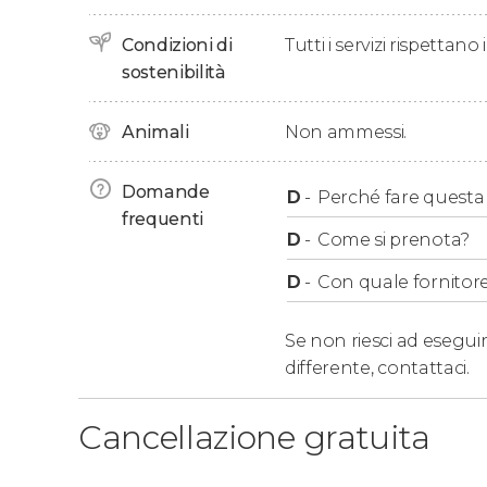
Anche se al momento della prenotazione dovre
Condizioni di
Tutti i servizi rispettano
usufruire del servizio quando vorrete durante i
sostenibilità
Orario e frequenza
Animali
Non ammessi.
Domande
Linea rossa: dalle 10:00 alle 16:30 ore, o
D
-
Perché fare questa a
frequenti
autobus è di 90 minuti.
D
-
Come si prenota?
D
-
Con quale fornitore
Se non riesci ad eseguir
differente,
contattaci.
Cancellazione gratuita