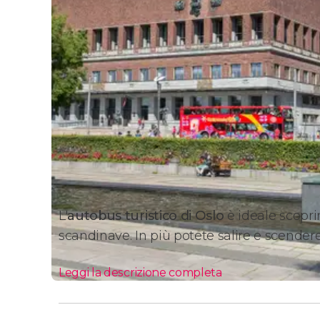
L'
autobus turistico di Oslo
è ideale scoprir
scandinave. In più potete salire e scendere
Leggi la descrizione completa
Itinerari e fermate