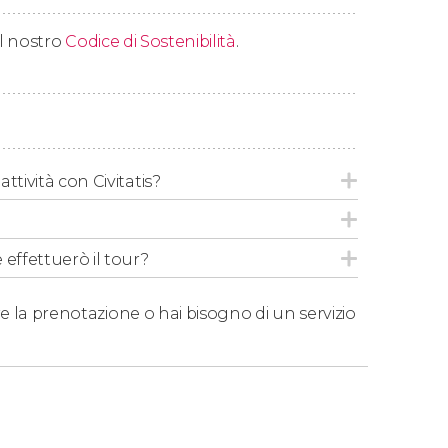
te indicare una data precisa, potrete
 il nostro
Codice di Sostenibilità
.
 tre mesi seguenti dalla data indicata.
gni 30 minuti. La durata del tour completo in
ttività con Civitatis?
 effettuerò il tour?
e la prenotazione o hai bisogno di un servizio