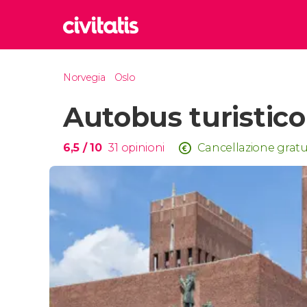
Rom
Norvegia
Oslo
Italia
Autobus turistico
Lond
Regno 
Edim
6,5
/ 10
31
opinioni
Cancellazione gratu
Regno 
Marr
Maroc
Istan
Turchia