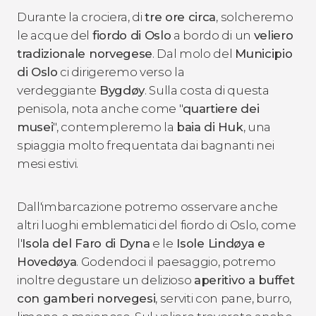
Durante la crociera, di
tre ore circa
, solcheremo
le acque del
fiordo di Oslo
a bordo di un
veliero
tradizionale norvegese
. Dal molo del
Municipio
di Oslo
ci dirigeremo verso la
verdeggiante
Bygdøy
. Sulla costa di questa
penisola, nota anche come "
quartiere dei
musei
", contempleremo la
baia di Huk
, una
spiaggia molto frequentata dai bagnanti nei
mesi estivi.
Dall'imbarcazione potremo osservare anche
altri luoghi emblematici del fiordo di Oslo, come
l'
Isola del Faro di Dyna
e le
Isole Lindøya e
Hovedøya
. Godendoci il paesaggio, potremo
inoltre degustare un delizioso
aperitivo a buffet
con gamberi norvegesi
, serviti con pane, burro,