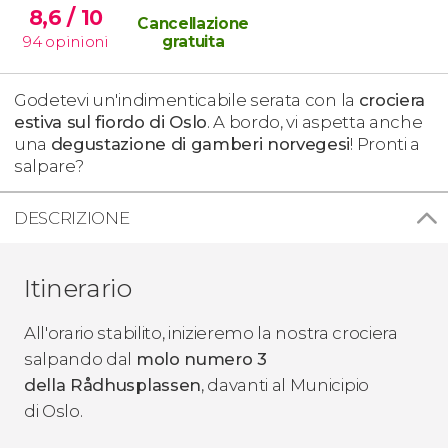
8,6
/ 10
Cancellazione
94
opinioni
gratuita
Godetevi un'indimenticabile serata con la
crociera
estiva sul fiordo di Oslo
. A bordo, vi aspetta anche
una
degustazione di gamberi norvegesi
! Pronti a
salpare?
DESCRIZIONE
Itinerario
All'orario stabilito, inizieremo la nostra crociera
salpando dal
molo numero 3
della Rådhusplassen
, davanti al Municipio
di Oslo.