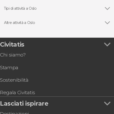
Tipi di attività a Oslo
Vedi
Visite guidate e free tour
Giri in barca
Altre attività a Oslo
Vedi
Free tour di Oslo
Oslo Pass
Escursione alle isole di Lindøya e Hovedøya
Civitatis
Autobus turistico di Oslo
Chi siamo?
Tour del Parco Vigeland
Biglietti per The Viking Planet
Stampa
Tour di Oslo in bicicletta
Tour di 8 giorni nel sud della Norvegia
Sostenibilità
Regala Civitatis
Lasciati ispirare
Destinazioni