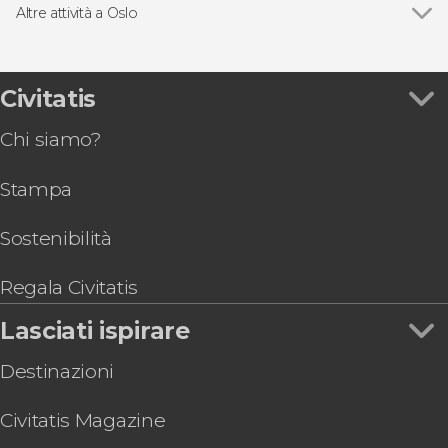
Giri in barca
Altre attività a Oslo
Vedi
Free tour di Oslo
Oslo Pass
Escursione alle isole di Lindøya e Hovedøya
Civitatis
Autobus turistico di Oslo
Chi siamo?
Tour del Parco Vigeland
Biglietti per The Viking Planet
Stampa
Tour di Oslo in bicicletta
Tour di 8 giorni nel sud della Norvegia
Sostenibilità
Regala Civitatis
Lasciati ispirare
Destinazioni
Civitatis Magazine