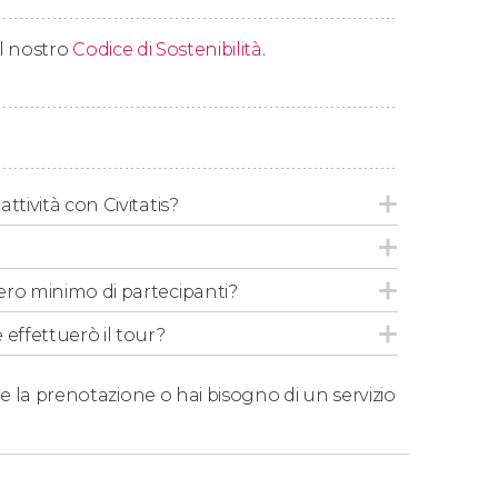
uderemo il tour dopo tre ore di itinerario.
 il nostro
Codice di Sostenibilità
.
ttività con Civitatis?
ero minimo di partecipanti?
 effettuerò il tour?
e la prenotazione o hai bisogno di un servizio