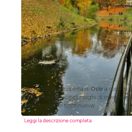
Viaggiate alla scoperta di
Oslo
a colpi di
Scoprirete i principali luoghi di interesse
prospettiva del tutto nuova!
Leggi la descrizione completa
Itinerario