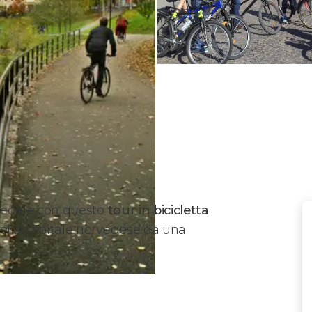
 pedale con questo
tour in bicicletta
.
 della capitale norvegese da una