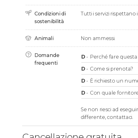
quartieri di Aker Brygge
e
Tjuvholmen
e concl
Condizioni di
Tutti i servizi rispettano
sostenibilità
Animali
Non ammessi.
Domande
D
-
Perché fare questa a
frequenti
D
-
Come si prenota?
D
-
È richiesto un num
D
-
Con quale fornitore
Se non riesci ad eseguir
differente,
contattaci.
Cancellazione gratuita